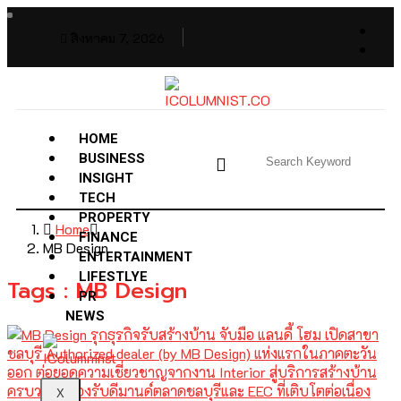
สิงหาคม 7, 2026
HOME
BUSINESS
INSIGHT
TECH
PROPERTY
Home
FINANCE
MB Design
ENTERTAINMENT
LIFESTLYE
Tags : MB Design
PR
NEWS
X