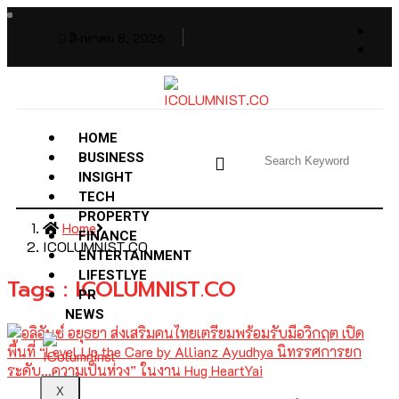
สิงหาคม 8, 2026
HOME
BUSINESS
INSIGHT
TECH
PROPERTY
Home
FINANCE
ICOLUMNIST.CO
ENTERTAINMENT
LIFESTLYE
Tags : ICOLUMNIST.CO
PR
NEWS
X