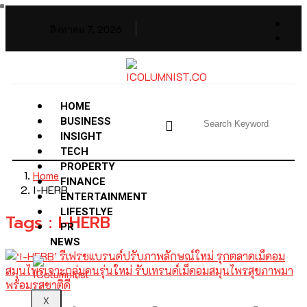
สิงหาคม 7, 2026
HOME
BUSINESS
INSIGHT
TECH
PROPERTY
Home
FINANCE
I-HERB
ENTERTAINMENT
LIFESTLYE
Tags : I-HERB
PR
NEWS
X