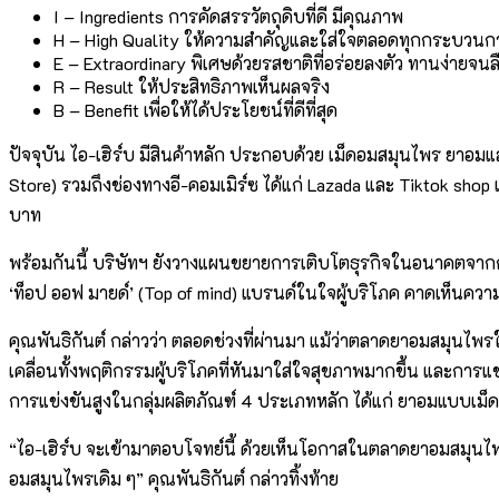
I – Ingredients การคัดสรรวัตถุดิบที่ดี มีคุณภาพ
H – High Quality ให้ความสำคัญและใส่ใจตลอดทุกกระบวนการผลิ
E – Extraordinary พิเศษด้วยรสชาติที่อร่อยลงตัว ทานง่า
R – Result ให้ประสิทธิภาพเห็นผลจริง
B – Benefit เพื่อให้ได้ประโยชน์ที่ดีที่สุด
ปัจจุบัน ไอ-เฮิร์บ มีสินค้าหลัก ประกอบด้วย เม็ดอมสมุนไพร ยาอมแล
Store) รวมถึงช่องทางอี-คอมเมิร์ซ ได้แก่ Lazada และ Tiktok shop
บาท
พร้อมกันนี้ บริษัทฯ ยังวางแผนขยายการเติบโตธุรกิจในอนาคตจากก
‘ท็อป ออฟ มายด์’ (Top of mind) แบรนด์ในใจผู้บริโภค คาดเห็นควา
คุณพันธิกันต์ กล่าวว่า ตลอดช่วงที่ผ่านมา แม้ว่าตลาดยาอมสมุนไ
เคลื่อนทั้งพฤติกรรมผู้บริโภคที่หันมาใส่ใจสุขภาพมากขึ้น และการ
การแข่งขันสูงในกลุ่มผลิตภัณฑ์ 4 ประเภทหลัก ได้แก่ ยาอมแบบเม็ด
“ไอ-เฮิร์บ จะเข้ามาตอบโจทย์นี้ ด้วยเห็นโอกาสในตลาดยาอมสมุนไพร
อมสมุนไพรเดิม ๆ” คุณพันธิกันต์ กล่าวทิ้งท้าย