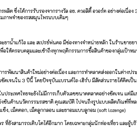
ต ซึ่งได้การรับรองจากรางวัล อย. ควอลิตี้ อวอร์ด อย่างต่อเนื่อง 3
ยจนลืมภาพจำของรสสมุนไพรแบบเดิมๆ
ะยาน้ำแก้ไอ และ สเปรย์พ่นคอ มีช่องทางจำหน่ายหลัก ในร้านขายยาทั่ว
 เพื่อให้ครอบคลุมและเข้าถึงทุกพฤติกรรมการซื้อสินค้าของกลุ่มเป้า
ารพัฒนาสินค้าใหม่อย่างต่อเนื่อง และการทำตลาดส่งออกในต่างประเท
มชัดเจนใน 3 ปีนี้ โดยปัจจุบันแบรนด์ไอ-เฮิร์บ มีสัดส่วนรายได้คิด
พรในประเทศไทยจะยังไม่มีการเก็บตัวเลขขนาดตลาดอย่างชัดเจน แต่มีแ
แข่งขันด้านนวัตกรรมรสชาติ คุณสมบัติ ไปจนถึงรูปแบบผลิตภัณฑ์ที่หล
แข็ง, เม็ดตอก, เม็ดลูกกลอน และยาอมแบบลูกอม (soft lozenge)
 ที่ยังสามารถเติบโตได้อีกมาก โดยเฉพาะกลุ่มนักท่องเที่ยว และผู้บ