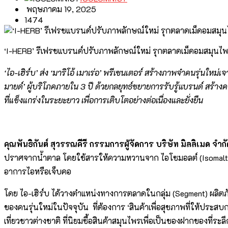
พฤษภาคม 19, 2025
1474
‘I-HERB’ รีเฟรชแบรนด์ปรับภาพลักษณ์ใหม่ รุกตลาดเม็ดอมสมุนไพร
‘ไอ-เฮิร์บ’ ส่ง ‘มาริโอ้ เมาเร่อ’ พรีเซนเตอร์ สร้างภาพจำคนรุ่นใ
มายด์’ ผู้บริโภคภายใน 3 ปี ด้วยกลยุทธ์ขยายการรับรู้แบรนด์ สร้าง
ที่แข็งแกร่งในระยะยาว เพื่อการเติบโตอย่างต่อเนื่องและยั่งยืน
คุณพันธิกันต์ สุวรรณคีรี กรรมการผู้จัดการ บริษัท มิลลิเมด จำกั
ปราศจากน้ำตาล โดยใช้สารให้ความหวานจาก ไอโซมอลต์ (Isomalt) ไม
อาการไอหรือเจ็บคอ
โดย ไอ-เฮิร์บ ได้วางตำแหน่งทางการตลาดในกลุ่ม (Segment) ผลิตภ
ของคนรุ่นใหม่ในปัจจุบัน ที่ต้องการ ‘สินค้าเพื่อสุขภาพที่ให้ประ
เที่ยวชาวต่างชาติ ที่นิยมซื้อสินค้าสมุนไพรเพื่อเป็นของฝากของที่ระลึ