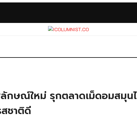
ักษณ์ใหม่ รุกตลาดเม็ดอมสมุนไพร
สชาติดี