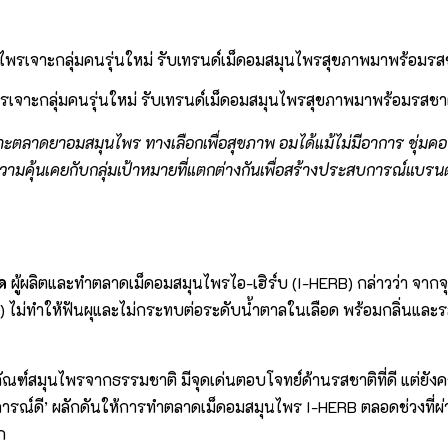
เจาะกลุ่มคนรุ่นใหม่ รับเทรนด์เม็ดอมสมุนไพรสุขภาพมาพร้อมรสชาต
หม่เจาะตลาดยาอมสมุนไพร ทางเลือกเพื่อสุขภาพ อมได้แม้ไม่มีอาการ ชุ่
ความคุ้นเคยกับกลุ่มเป้าหมายที่แตกต่างกันเพื่อสร้างประสบการณ์แบรนด
ด
ผู้ผลิตและทำตลาดเม็ดอมสมุนไพรไอ-เฮิร์บ (I-HERB) กล่าวว่า จาก
่ทำให้ฟันผุและไม่กระทบต่อระดับน้ำตาลในเลือด พร้อมกลิ่นและรสชาต
ัณฑ์สมุนไพรจากธรรมชาติ มีจุดเด่นตอบโจทย์ด้านรสชาติที่ดี แต่ยั
สบการณ์ดี’ ผลักดันให้การทำตลาดเม็ดอมสมุนไพร I-HERB ตลอดช่วงที่ผ่
ก