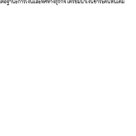
ั่นต่อฐานะการเงินและทิศทางธุรกิจ เตรียมนำเงินชำระคืนหนี้เดิม