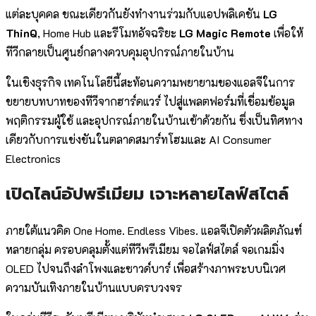
แต่ละบุคคล ขณะเดียวกันยังทำงานร่วมกับแอปพลิเคชัน
LG
ThinQ
, Home Hub และรีโมทอัจฉริยะ
LG Magic Remote
เพื่อให้
ทีวีกลายเป็นศูนย์กลางควบคุมอุปกรณ์ภายในบ้าน
ในเชิงธุรกิจ เทคโนโลยีนี้สะท้อนความพยายามของแอลจีในการ
ขยายบทบาทของทีวีจากฮาร์ดแวร์ ไปสู่แพลตฟอร์มที่เชื่อมข้อมูล
พฤติกรรมผู้ใช้ และอุปกรณ์ภายในบ้านเข้าด้วยกัน ซึ่งเป็นทิศทาง
เดียวกับการแข่งขันในตลาดสมาร์ทโฮมและ AI Consumer
Electronics
เปิดไลน์อัปพรีเมียม เจาะหลายไลฟ์สไตล์
ภายใต้แนวคิด One Home. Endless Vibes. แอลจีเปิดตัวผลิตภัณฑ์
หลายกลุ่ม ครอบคลุมตั้งแต่ทีวีพรีเมียม จอไลฟ์สไตล์ จอเกมมิ่ง
OLED ไปจนถึงลำโพงและซาวด์บาร์ เพื่อสร้างภาพระบบนิเวศ
ความบันเทิงภายในบ้านแบบครบวงจร