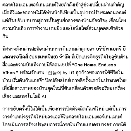
ตลาดโฮมเอนเตอร์เทนเมนต์ไทยกำลังเข้าสู่ช่วงเปลี่ยนผ่านสำคัญ
เมื่อทีวีและจอภาพไม่ได้ทำหน้าที่เพียงเป็นอุปกรณ์รับชมคอนเทนต์
แต่เริ่มขยับบทบาทสู่การเป็นศูนย์กลางของบ้านอัจฉริยะ เชื่อมโยง
ความบันเทิง การทำงาน เกมมิ่ง และไลฟ์สไตล์ส่วนบุคคลเข้าด้วย
กัน
ทิศทางดังกล่าวสะท้อนผ่านการเดินเกมล่าสุดของ
บริษัท แอลจี อี
เลคทรอนิคส์ (ประเทศไทย) จำกัด
ที่เปิดแนวคิดธุรกิจโซลูชันด้าน
สื่อและความบันเทิงภายใต้คอนเซปต์
“One Home. Endless
Vibes.”
พร้อมจัดงาน “집들이 by LG ทุกก้าวของการใช้ชีวิตใน
บ้าน เริ่มต้นกับแอลจี” ป๊อปอัพสไตล์เกาหลีครั้งแรกในประเทศไทย
เพื่อสื่อสารภาพของบ้านยุคใหม่ที่ขับเคลื่อนด้วยจออัจฉริยะ เครื่อง
เสียง และเทคโนโลยี AI
การขยับครั้งนี้ไม่ได้เป็นเพียงการเปิดตัวผลิตภัณฑ์ใหม่ แต่เป็นการ
วางตำแหน่งธุรกิจใหม่ของแอลจีในตลาดโฮมเอนเตอร์เทนเมนต์
โดยเน้นการสร้างประสบการณ์ภายในบ้านแบบครบวงจร ภายใต้