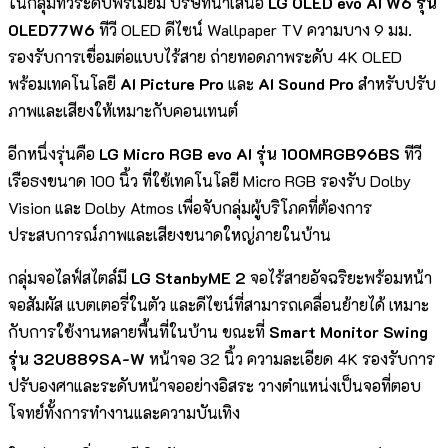
ในกลุ่มทีวีระดับพรีเมียม บริษัทนำเสนอ
LG OLED evo AI W6 รุ่น
OLED77W6
ทีวี OLED ดีไซน์ Wallpaper TV ความบาง 9 มม.
รองรับการเชื่อมต่อแบบไร้สาย ถ่ายทอดภาพระดับ 4K OLED
พร้อมเทคโนโลยี
AI Picture Pro
และ
AI Sound Pro
สำหรับปรับ
ภาพและเสียงให้เหมาะกับคอนเทนต์
อีกหนึ่งรุ่นคือ
LG Micro RGB evo AI รุ่น 100MRGB96BS
ทีวี
เรือธงขนาด 100 นิ้ว ที่ใช้เทคโนโลยี Micro RGB รองรับ Dolby
Vision และ Dolby Atmos เพื่อจับกลุ่มผู้บริโภคที่ต้องการ
ประสบการณ์ภาพและเสียงขนาดใหญ่ภายในบ้าน
กลุ่มจอไลฟ์สไตล์มี
LG StanbyME 2
จอไร้สายอัจฉริยะพร้อมหน้า
จอสัมผัส แบตเตอรี่ในตัว และดีไซน์ที่สามารถเคลื่อนย้ายได้ เหมาะ
กับการใช้งานหลายพื้นที่ในบ้าน ขณะที่
Smart Monitor Swing
รุ่น 32U889SA-W
หน้าจอ 32 นิ้ว ความละเอียด 4K รองรับการ
ปรับองศาและระดับหน้าจออย่างอิสระ วางตำแหน่งเป็นจอที่ตอบ
โจทย์ทั้งการทำงานและความบันเทิง