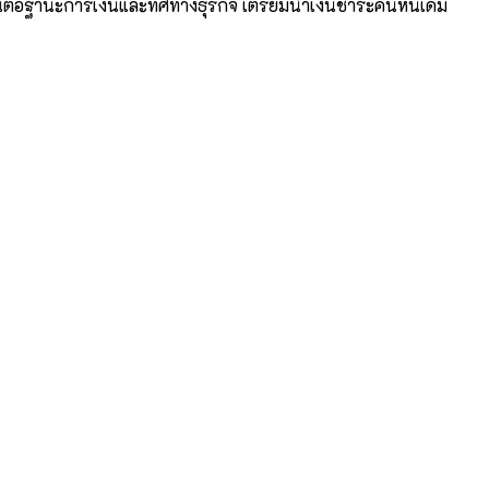
ั่นต่อฐานะการเงินและทิศทางธุรกิจ เตรียมนำเงินชำระคืนหนี้เดิม