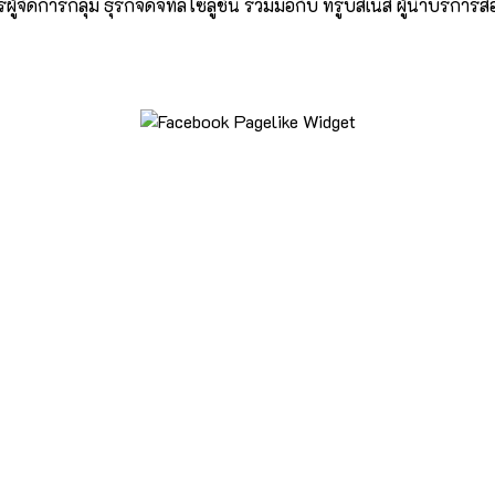
ผู้จัดการกลุ่ม ธุรกิจดิจิทัลโซลูชัน ร่วมมือกับ ทรูบิสิเนส ผู้นำบริก