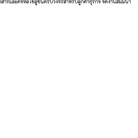
ารสื่อสารและดิจิทัลโซลูชันครบวงจรสำหรับลูกค้าธุรกิจ จัดงานสัมมนา