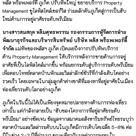
พลัส พร็อพเพอร์ตี้ ภูเก็ต ปรับทัพใหญ่ ขยายบริการ Property
Management ชูไลฟ์สไตล์เซอร์วิส ร่วมผลักดันภูเก็ตสู่การเป็นฮับ
ใหม่ด้านการอยู่อาศัยระดับพรีเมียม
นางสาวสมสกุล หลิมศุทธพรรณ รองกรรมการผู้จัดการฝ่าย
พัฒนาธุรกิจและบริหารสินทรัพย์ บริษัท พลัส พร็อพเพอร์ตี้
จำกัด
แม่ทัพของพลัสฯ ภูเก็ต เปิดเผยถึงการปรับทัพบริการ
ด้าน Property Management ให้บริการหลังการขายด้านการอยู่
อาศัยที่เป็นไลฟ์สไตล์มากขึ้น พร้อมยกระดับสู่บริการระดับพรีเมียม
เพื่อตอบโจทย์ตลาดบ้านพักและวิลล่าลักซ์ชัวรีที่กำลังเติบโตอย่าง
รวดเร็ว โดยเฉพาะในกลุ่มลูกค้าต่างชาติที่มองหาที่อยู่อาศัยในเมือง
ท่องเที่ยวระดับโลกอย่างภูเก็ต
ภูเก็ตในวันนี้ไม่ได้เป็นเพียงจุดหมายปลายทางด้านการท่องเที่ยว
เท่านั้น แต่กำลังกลายเป็น “ฮับของโครงการที่อยู่อาศัยระดับ
พรีเมียม” อย่างชัดเจน ข้อมูลจากสมาคมอสังหาริมทรัพย์ไทยระบุว่า
ตลาดบ้านและวิลล่าระดับบนในภูเก็ตมีการเติบโตเฉลี่ย 5–8% ต่อ
ปีในช่วง 2–3 ปีที่ผ่านมา ขณะเดียวกันมูลค่าการลงทุนใน