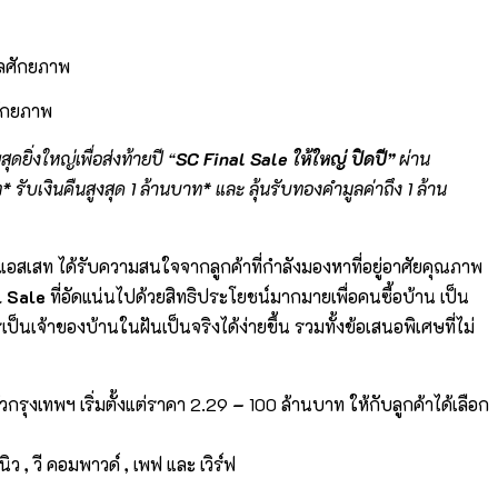
ศักยภาพ
ิ่งใหญ่เพื่อส่งท้ายปี “
SC Final Sale
ให้ใหญ่ ปิดปี”
ผ่าน
* รับเงินคืนสูงสุด
1
ล้านบาท* และ ลุ้นรับทองคำมูลค่าถึง
1
ล้าน
ี แอสเสท ได้รับความสนใจจากลูกค้าที่กำลังมองหาที่อยู่อาศัยคุณภาพ
l Sale
ที่อัดแน่นไปด้วยสิทธิประโยชน์มากมายเพื่อคนซื้อบ้าน เป็น
็นเจ้าของบ้านในฝันเป็นจริงได้ง่ายขึ้น รวมทั้งข้อเสนอพิเศษที่ไม่
ุงเทพฯ เริ่มตั้งแต่ราคา 2.29
–
100 ล้านบาท
ให้กับลูกค้าได้เลือก
วนิว
,
วี คอมพาวด์
,
เพฟ และ เวิร์ฟ