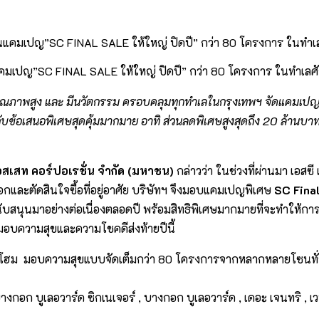
* ในแคมเปญ”SC FINAL SALE ให้ใหญ่ ปิดปี” กว่า 80 โครงการ ในทำเล
ุณภาพสูง และ มีนวัตกรรม ครอบคลุมทุกทำเลในกรุงเทพฯ จัดแคมเปญสุดย
กับข้อเสนอพิเศษสุดคุ้มมากมาย อาทิ
ส่วนลดพิเศษสูงสุดถึง
20
ล้านบาท
แอสเสท คอร์ปอเรชั่น จำกัด (มหาชน)
กล่าวว่า ในช่วงที่ผ่านมา เอสซ
ือกและตัดสินใจซื้อที่อยู่อาศัย บริษัทฯ จึงมอบแคมเปญพิเศษ
SC Fina
ับสนุนมาอย่างต่อเนื่องตลอดปี พร้อมสิทธิพิเศษมากมายที่จะทำให้การเป
งมอบความสุขและความโชคดีส่งท้ายปีนี้
์โฮม มอบความสุขแบบจัดเต็มกว่า 80
โครงการจากหลากหลายโซนทั่วกร
งกอก บูเลอวาร์ด ซิกเนเจอร์ , บางกอก บูเลอวาร์ด , เดอะ เจนทริ , เ