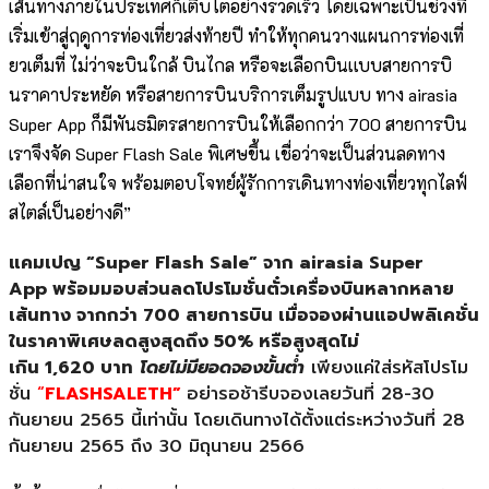
เส้
นทางภายในประเทศก็เติบโตอย่
างรวดเร็ว โดยเฉพาะเป็นช่วงที่
เริ่มเข้าสู่
ฤดูการท่องเที่ยวส่งท้ายปี ทำให้ทุกคนวางแผนการท่องเที่
ยวเต็มที่ ไม่ว่าจะบินใกล้ บินไกล หรือจะเลือกบินเเบบสายการบิ
นราคาประหยัด หรือสายการบินบริการเต็มรูปแบบ ทาง
airasia
Super App
ก็มีพันธมิตรสายการบินให้เลื
อกกว่า
700
สายการบิน
เราจึงจัด
Super Flash Sale
พิเศษขึ้น เชื่อว่าจะเป็นส่วนลดทาง
เลือกที่
น่าสนใจ พร้อมตอบโจทย์ผู้รักการเดิ
นทางท่องเที่ยวทุกไลฟ์
สไตล์เป็
นอย่างดี
”
แคมเปญ
“Super Flash Sale”
จาก
airasia Super
App
พร้อม
มอบส่วนลดโปรโมชั่นตั๋
วเครื่องบินหลากหลาย
เส้นทาง จากกว่า
700
สายการบิน
เมื่อจองผ่านแอปพลิเคชั่
น
ในราคาพิเศษลดสูงสุดถึง
50%
หรือสูงสุดไม่
เกิน
1,620
บาท
โดยไม่มียอดจองขั้นต่ำ
เพียงแค่ใส่รหัสโปรโม
ชั่น
“
FLASHSALETH”
อย่ารอช้ารีบจองเลยวันที่ 28-30
กันยายน 2565 นี้เท่านั้น โดยเดินทางได้ตั้งแต่ระหว่างวันที่ 28
กันยายน 2565 ถึง 30 มิถุนายน 2566