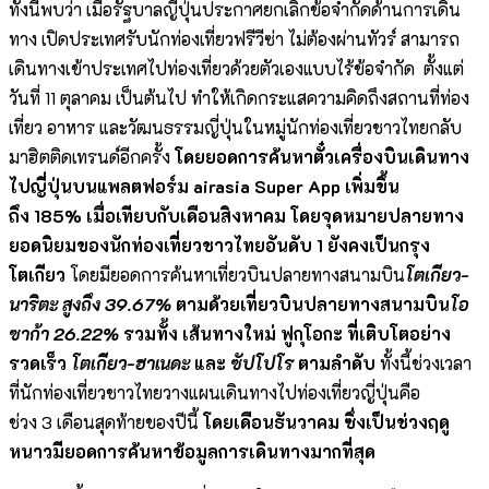
ทั้งนี้พบว่า เมื่อรัฐบาลญี่ปุ่นประกาศยกเลิ
กข้อจำกัดด้านการเดิน
ทาง เปิดประเทศรับนักท่องเที่ยวฟรี
วีซ่า ไม่ต้องผ่านทัวร์ สามารถ
เดินทางเข้าประเทศไปท่
องเที่ยวด้วยตัวเองแบบไร้ข้
อจำกัด
ตั้งแต่
วันที่
11
ตุลาคม เป็นต้นไป ทำให้เกิดกระแสความคิดถึงสถานที่
ท่อง
เที่ยว อาหาร และวัฒนธรรมญี่ปุ่นในหมู่นักท่
องเที่ยวชาวไทยกลับ
มาฮิตติ
ดเทรนด์อีกครั้ง
โดยยอดการค้นหาตั๋วเครื่องบิ
นเดินทาง
ไปญี่ปุ่นบนแพลตฟอร์ม
airasia Super App
เพิ่มขึ้น
ถึง
185%
เมื่อเทียบกับเดือนสิงหาคม โดยจุดหมายปลายทาง
ยอดนิยมของนั
กท่องเที่ยวชาวไทยอันดับ
1
ยังคงเป็นกรุง
โตเกียว
โดยมียอดการค้นหาเที่ยวบิ
นปลายทางสนามบิน
โตเกียว-
นาริตะ
สูงถึง
39.67%
ตามด้วยเที่ยวบินปลายทางสนามบิน
โอ
ซาก้า
26.22%
รวมทั้ง เส้นทางใหม่ ฟูกุโอกะ ที่เติบโตอย่าง
รวดเร็ว
โตเกียว-ฮาเนดะ
และ
ซัปโปโร
ตามลำดับ
ทั้งนี้ช่วงเวลา
ที่นักท่องเที่
ยวชาวไทยวางแผนเดินทางไปท่องเที่
ยวญี่ปุ่นคือ
ช่วง
3
เดือนสุดท้ายของปีนี้
โดยเดือนธันวาคม ซึ่งเป็นช่วงฤดู
หนาวมียอดการค้
นหาข้อมูลการเดินทางมากที่สุด