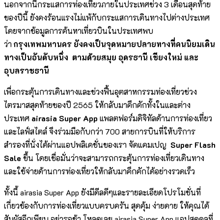
นอกจากนี้กระแสการท่องเที่
ยวภายในประเทศช่วง
3
เดือนสุดท้าย
ของปีนี้ ยังคงร้อนแรงไม่แพ้กั
บกระแสการเดินทางไปต่างประเทศ
โดยจากข้อมูลการค้นหาเที่ยวบิ
นในประเทศพบ
ว่า
กรุงเทพมหานคร ยังคงเป็นจุดหมายปลายทางที่คนนิ
ยมเดิน
ทางเป็นอันดับหนึ่ง
ตามด้วยสมุย อุดรธานี เชียงใหม่ และ
อุบลราชธานี
เพื่อกระตุ้นการเดินทางและช่
วงฟื้นอุตสาหกรรมท่องเที่ยวช่
วง
ไตรมาสสุดท้ายของปี
2565
ให้กลับมาคึกคักทั้งในและต่
าง
ประเทศ
airasia Super App
แพลตฟอร์มดิจิทัลด้านการท่องเที่
ยว
และไลฟ์สไตล์ จึงร่วมมือกับกว่า
700
สายการบินที่ให้บริการ
สำรองที่
นั่งได้ผ่านแอปพลิเคชั่นของเรา จัดแคมเปญ
Super Flash
Sale
ขึ้น โดยเชื่อมั่นว่าจะสามารถกระตุ้
นการท่องเที่ยวเดินทาง
และใช้จ่
ายด้านการท่องเที่ยวให้กลับมาคึ
กคักได้อย่างรวดเร็ว
ทั้งนี้
airasia Super App
ยังมีดีลดีๆและรายละเอี
ยดโปรโมชั่นที่
เกี่ยวข้องกั
บการท่องเที่ยวแบบครบครัน สุดคุ้ม ง่ายดาย ให้คุณได้
สัมผัสอีกเพียบ อย่ารอช้า โหลดเลย
airasia Super App
แอปสุดคูลที่