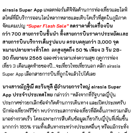
airasia Super App
แพลตฟอร์มดิจิทัลด้านการท่องเที่
ยวและไลฟ์
สไตล์ที่มีบริ
การออนไลน์หลากหลายและเติบโตเร็
วที่สุดในภูมิภาค
จัดแคมเปญ
“Super Flash Sale”
ลด
ราคาตั๋วเครื่องบิน
กว่า
700
สายการบินชั้นนำ ทั้งสายการบินราคาประหยั
ดเเละ
สายการบินบริการเต็มรูปแบบ ครอบคลุมกว่า
3,000
จุด
หมายปลายทางทั่วโลก
ลด
สูงสุดถึง
50 %
เพียง
3
วัน
28-
30
กันยายน
2565
ฉลองช่วงเวลาเเห่งความสุข ฤดูการท่อง
เที่ยว
3
เดือนสุดท้ายของปี…จะเที่
ยวไทยเที่ยวนอก คลิก
airasia
Super App
เลือกสายการบินที่ถูกใจแล้
วไปได้เลย
นางสาวณัฏฐิณี ตะวันชุลี ผู้อำนวยการใหญ่
airasia Super
App
ประจำประเทศไทย
กล่าวว่า
“
หลังจากที่รัฐบาลญี่ปุ่
น
ประกาศข่าวยกเลิกข้อจำกัดด้
านการเดินทาง และเปิดประเทศรับ
นักท่องเที่
ยวฟรีวีซ่า พบว่ากระแสการท่องเที่ยวที่อั
ดอั้นภาพรวมกลับ
มาอย่างรวดเร็ว โดยเฉพาะการสืบค้นข้อมูลเกี่
ยวกับญี่ปุ่นที่เพิ่มขึ้น
มากกว่
า
185%
รวมทั้งเส้นทางระหว่างประเทศอื่
นๆ หรือแม้กระทั่ง