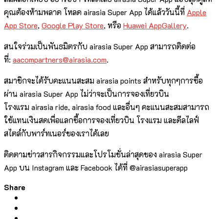
คุณต้องห้ามพลาด โหลด
airasia Super App
ได้แล้ววันนี้ที่
Apple
App Store
,
Google Play Store
,
หรือ
Huawei AppGallery
.
สนใจร่วมเป็นพันธมิตรกับ
airasia Super App
สามารถติดต่อ
ที่:
aacompartners@airasia.com
.
สมาชิกจะได้รับคะแนนสะสม
airasia points
สำหรับทุกๆการซื้อ
ผ่าน
airasia Super App
ไม่ว่าจะเป็นการจองเที่ยวบิน
โรงแรม
airasia ride, airasia food
และอื่นๆ คะแนนสะสมสามารถ
ใช้แทนเงินสดเพื่
อแลกซื้อการจองเที่ยวบิน โรงแรม และดีลไลฟ์
สไตล์กับพาร์ทเนอร์
ของเราได้เลย
ติดตามข่าวสารกิจกรรมและโปรโมชั่
นล่าสุดของ
airasia Super
App
บน
Instagram
และ
Facebook
ได้ที่
@airasiasuperapp
Share