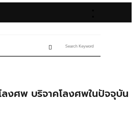
ญโลงศพ บริจาคโลงศพในปัจจุบัน