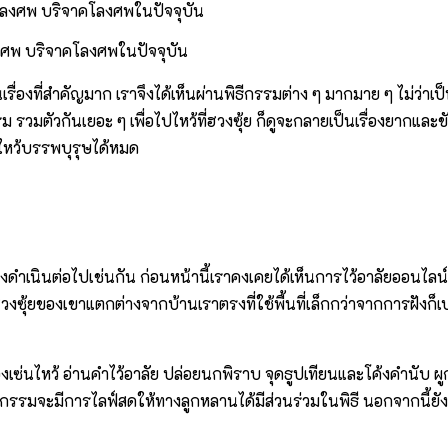
งศพ บริจาคโลงศพในปัจจุบัน
ที่สำคัญมาก เราจึงได้เห็นผ่านพิธีกรรมต่าง ๆ มากมาย ๆ ไม่ว่าเป็นต
วมตัวกันเยอะ ๆ เพื่อไปไหว้ที่ฮวงซุ้ย ก็ดูจะกลายเป็นเรื่องยากและข
รถไหว้บรรพบุรุษได้หมด
งดำเนินต่อไปเช่นกัน ก่อนหน้านี้เราคงเคยได้เห็นการไว้อาลัยออนไลน์
งฮวงซุ้ยของเขาแตกต่างจากบ้านเราตรงที่ใช้พื้นที่เล็กกว่าจากการฝั
ซ่นไหว้ อ่านคำไว้อาลัย ปล่อยนกพิราบ จุดธูปเทียนและโค้งคำนับ ผู
รรมจะมีการไลฟ์สดให้ทางลูกหลานได้มีส่วนร่วมในพิธี นอกจากนี้ยังส