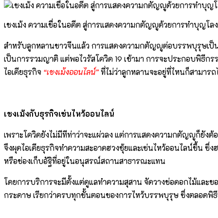
เชงเม้ง ความเชื่อในอดีต สู่การแสดงความกตัญญูด้วยการทำบุญโล
สำหรับลูกหลานชาวจีนแล้ว การแสดงความกตัญญูต่อบรรพบุรุษเป็นเรื่อง
เป็นการรวมญาติ แต่พอไวรัสโควิด 19 เข้ามา การจะประกอบพิธีกรรม ร
ไอเดียธุรกิจ
“เชงเม้งออนไลน์”
ที่ไม่ว่าลูกหลานจะอยู่ที่ไหนก็สามา
เชงเม้งกับธุรกิจเซ่นไหว้ออนไลน์
เพราะโควิดยังไม่มีทีท่าว่าจะแผ่วลง แต่การแสดงความกตัญญูก็ยังต้อ
จึงผุดไอเดียธุรกิจทำความสะอาดฮวงซุ้ยและเซ่นไหว้ออนไลน์ขึ้น ซึ่
หรือช่องเก็บอัฐิที่อยู่ในอนุสรณ์สถานสาธารณะแทน
โดยการบริการจะมีตั้งแต่ดูแลทำความสุสาน จัดวางช่อดอกไม้และของเ
กระดาษ เรียกว่าครบทุกขั้นตอนของการไหว้บรรพบุรุษ ซึ่งตลอดพิธีก