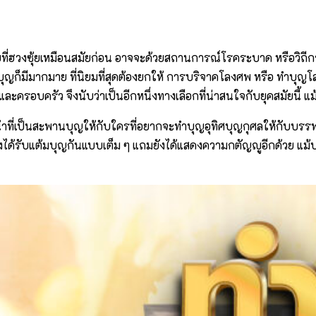
ที่ฮวงซุ้ยเหมือนสมัยก่อน อาจจะด้วยสถานการณ์โรคระบาด หรือวิถีการด
ำบุญก็มีมากมาย ที่นิยมที่สุดต้องยกให้ การบริจาคโลงศพ หรือ ทำบ
งและครอบครัว จึงนับว่าเป็นอีกหนึ่งทางเลือกที่น่าสนใจกับยุคสมัยนี้ 
ทำหน้าที่เป็นสะพานบุญให้กับใครที่อยากจะทำบุญอุทิศบุญกุศลให้กั
 แต่ยังได้รับแต้มบุญกันแบบเต็ม ๆ แถมยังได้แสดงความกตัญญูอีกด้วย 