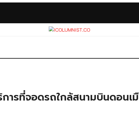
การที่จอดรถใกล้สนามบินดอนเมื