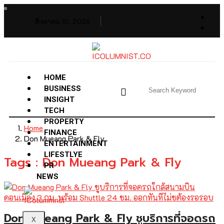
สิงหาคม 10, 2026
HOME
BUSINESS
INSIGHT
TECH
PROPERTY
Home
FINANCE
Don Mueang Park & Fly
ENTERTAINMENT
LIFESTLYE
Tags : Don Mueang Park & Fly
PR
NEWS
Don Mueang Park & Fly ชูบริการที่จอดรถ
X