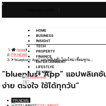
สิงหาคม 7, 2026
HOME
BUSINESS
INSIGHT
TECH
Home
PROPERTY
PR NEWS
FINANCE
“blueplus+ App” แอปพลิเคชันโฉมใหม่ เชื่อมทุกแ…
ENTERTAINMENT
LIFESTLYE
“blueplus+ App” แอปพลิเคชันโฉม
PR NEWS
ง่าย ตรงใจ ใช้ได้ทุกวัน”
X
PR NEWS
ICOLUMNIST