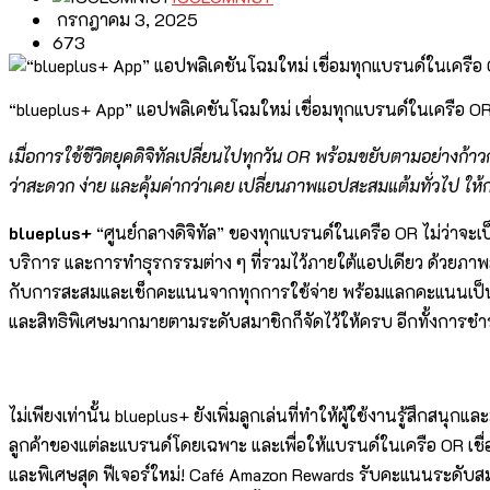
กรกฎาคม 3, 2025
673
“blueplus+ App” แอปพลิเคชันโฉมใหม่ เชื่อมทุกแบรนด์ในเครือ OR สู
เมื่อการใช้ชีวิตยุคดิจิทัลเปลี่ยนไปทุกวัน
OR
พร้อมขยับตามอย่างก้าว
ว่าสะดวก ง่าย และคุ้มค่ากว่าเคย
เปลี่ยนภาพแอปสะสมแต้มทั่วไป ให้กล
blueplus+
“ศูนย์กลางดิจิทัล” ของทุกแบรนด์ในเครือ OR ไม่ว่าจะเป
บริการ และการทำธุรกรรมต่าง ๆ ที่รวมไว้ภายใต้แอปเดียว ด้วยภาพลั
กับการสะสมและเช็กคะแนนจากทุกการใช้จ่าย พร้อมแลกคะแนนเป็นส่ว
และสิทธิพิเศษมากมายตามระดับสมาชิกก็จัดไว้ให้ครบ อีกทั้งการชำระ
ไม่เพียงเท่านั้น blueplus+ ยังเพิ่มลูกเล่นที่ทำให้ผู้ใช้งานรู้ส
ลูกค้าของแต่ละแบรนด์โดยเฉพาะ และเพื่อให้แบรนด์ในเครือ OR เชื
และพิเศษสุด ฟีเจอร์ใหม่! Café Amazon Rewards รับคะแนนระดับสมา