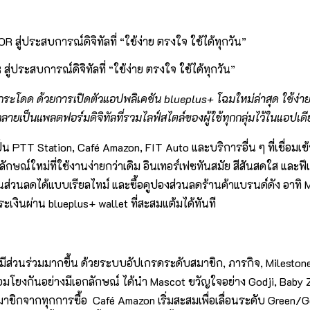
่ประสบการณ์ดิจิทัลที่ “ใช้ง่าย ตรงใจ ใช้ได้ทุกวัน”
กระโดด ด้วยการเปิดตัวแอปพลิเคชัน
blueplus+
โฉมใหม่ล่าสุด ใช้ง่
ายเป็นแพลตฟอร์มดิจิทัลที่รวมไลฟ์สไตล์ของผู้ใช้ทุกกลุ่มไว้ในแอปเดี
็น PTT Station, Café Amazon, FIT Auto และบริการอื่น ๆ ที่เชื่อมเ
กษณ์ใหม่ที่ใช้งานง่ายกว่าเดิม อินเทอร์เฟซทันสมัย สีสันสดใส และฟ
นลดได้แบบเรียลไทม์ และซื้อคูปองส่วนลดร้านค้าแบรนด์ดัง อาทิ M
เงินผ่าน blueplus+ wallet ที่สะสมแต้มได้ทันที
ึกสนุกและมีส่วนร่วมมากขึ้น ด้วยระบบอัปเกรดระดับสมาชิก, ภารกิจ, Mi
่อมโยงกันอย่างมีเอกลักษณ์ ได้นำ Mascot ขวัญใจอย่าง Godji, Bab
ชิกจากทุกการซื้อ Café Amazon เริ่มสะสมเพื่อเลื่อนระดับ Green/Go