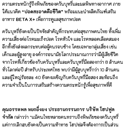
ความตระหนักรู้ถึงพิษภัยของควันบุหรี่และมลพิษทางอากาศ ภาย
ใต้แนวคิด
“ปอดสะอาดคือชีวิต”
พร้อมแนะนำผลิตภัณฑ์เสริม
อาหาร
BETA X+
เพื่อการดูแลสุขภาพปอด
ควันบุหรี่ยังคงเป็นปัจจัยสำคัญที่กระทบต่อสุขภาพคนไทย ทั้งเพิ่ม
ความเสี่ยงต่อโรคมะเร็งปอด โรคหัวใจ และโรคหลอดเลือดสมอง
อีกทั้งยังส่งผลกระทบต่อผู้คนรอบข้าง โดยเฉพาะกลุ่มเสี่ยง เช่น
เด็กและผู้สูงอายุ องค์การอนามัยโลกประมาณการว่ามีผู้เสียชีวิต
จากโรคที่เกี่ยวข้องกับควันบุหรี่และควันบุหรี่มือสองกว่า 8 ล้านคน
ทั่วโลกต่อปี สำหรับประเทศไทย พบว่ามีผู้สูบบุหรี่กว่า 10 ล้านคน
และผู้ใหญ่ร้อยละ 40 ยังคงเผชิญกับควันบุหรี่มือสอง สะท้อนถึง
ความจำเป็นในการเสริมสร้างความตระหนักรู้เพื่อสุขภาพที่ดี
คุณอรรคพล หยกยิ่งยง ประธานกรรมการ บริษัท โฮปฟูล
จำกัด
กล่าวว่า “แม้คนไทยหลายคนทราบถึงพิษภัยของควันบุหรี่
แต่การเลิกสูบยังคงเป็นความท้าทาย โฮปฟูลจึงต้องการเป็นส่วน