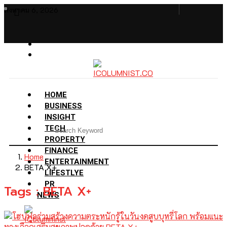
สิงหาคม 6, 2026
HOME
BUSINESS
INSIGHT
TECH
PROPERTY
FINANCE
Home
ENTERTAINMENT
BETA X+
LIFESTLYE
PR
Tags : BETA X+
NEWS