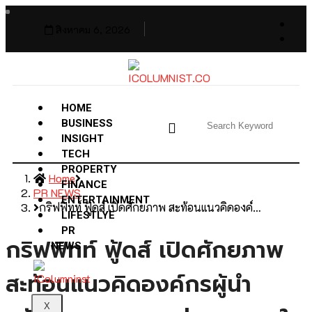
สิงหาคม 6, 2026
HOME
BUSINESS
INSIGHT
TECH
PROPERTY
Home
FINANCE
PR NEWS
ENTERTAINMENT
กริฟฟิทท์ ฟู้ดส์ เปิดศักยภาพ สะท้อนแนวคิดองค์…
LIFESTLYE
PR
กริฟฟิทท์ ฟู้ดส์ เปิดศักยภาพ
NEWS
สะท้อนแนวคิดองค์กรผู้นำ
X