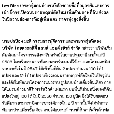
Low Rise เจาะกลุ่มคนทำงานที่ต้องการซื้อที่อยู่อาศัยแทนการ
เช่า ชี้การเปิดถนนราชพฤกษ์ตัดใหม่ เพิ่มศักยภาพที่ดิน ส่งผล
ให่มีความต้องการที่อยู่เพิ่ม และ ราคาพุ่งสูงยิ่งขึ้น
นายปกป้อง มะลิ
กรรมการผู้จัดการ และทายาทรุ่นที่สอง
บริษัท ไทยควอลลิตี้ แลนด์ แอนด์ เฮ้าส์ จำกัด
กล่าวว่า บริษัทเริ่ม
ต้นพัฒนาโครงการอสังหาริมทรัพย์ในย่านปทุมธานี มาตั้งแต่ปี
2538 โดยเริ่มจากการพัฒนาอพาร์ทเมนท์ให้เช่า และโฮมออฟฟิศ
จนกระทั่งในปี 2547 ได้เข้าซื้อที่ดิน 2 แปลง จำนวน 100 ไร่ 1
แปลง และ 12 ไร่ 1 แปลง บริเวณถนนราชพฤกษ์ตัดใหม่ในปัจจุบัน
และได้เริ่มพัฒนาโครงการแนวราบ รูปแบบบ้านเดี่ยวชั้นเดียว ภาย
ใต้แบรนด์
‘วนาสิริ พาร์ควิวล์’
เฟสแรก บนพื้นที่ส่วนหนึ่งของที่ดิน
แปลงใหญ่ 100 ไร่ ในปี 2550 จำนวน 150 ยูนิต ซึ่งได้รับผลตอบ
รับดีมาก สามารถปิดการขายได้ภายใน 2 ปี จากนั้นจึงได้ทำการ
พัฒนาบ้านเดี่ยวชั้นเดียว ภายใต้แบรนด์
‘วนาสิริ พาร์ควิวล์’
เฟส