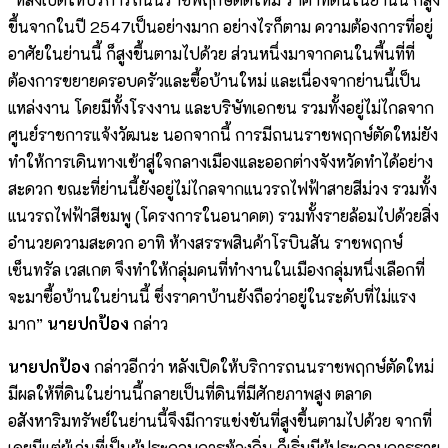
ขึ้นจากในปี 2547เป็นอย่างมาก อย่างไรก็ตาม ความต้องการที่อยู่
อาศัยในย่านนี้ ก็สูงขึ้นตามไปด้วย ส่วนหนึ่งมาจากคนในพื้นที่ที่
ต้องการขยายครอบครัวและซื้อบ้านใหม่ และเนื่องจากย่านนี้เป็น
แหล่งงาน โดยมีทั้งโรงงาน และบริษัทเอกชน รวมทั้งอยู่ไม่ไกลจาก
ศูนย์ราชการแจ้งวัฒนะ นอกจากนี้ การมีถนนราชพฤกษ์ตัดใหม่ยัง
ทำให้การเดินทางเข้าสู่ใจกลางเมืองและออกต่างจังหวัดทำได้อย่าง
สะดวก ขณะที่ย่านนี้ยังอยู่ไม่ไกลจากแนวรถไฟฟ้าสายสีม่วง รวมทั้ง
แนวรถไฟฟ้าสีชมพู (โครงการในอนาคต) รวมทั้งรายล้อมไปด้วยสิ่ง
อำนวยความสะดวก อาทิ ห้างสรรพสินค้าโรบินสัน ราชพฤกษ์
เซ็นทรัล เวสเกต จึงทำให้กลุ่มคนที่ทำงานในเมืองกลุ่มหนึ่งเลือกที่
จะมาซื้อบ้านในย่านนี้ ซึ่งราคาบ้านยังถือว่าอยู่ในระดับที่ไม่แรง
มาก”
นายปกป้อง
กล่าว
นายปกป้อง
กล่าวอีกว่า หลังเปิดให้บริการถนนราชพฤกษ์ตัดใหม่
มีผลให้ที่ดินในย่านนี้กลายเป็นที่ดินที่มีศักยภาพสูง ตลาด
อสังหาริมทรัพย์ในย่านนี้จึงมีการแข่งขันที่สูงขึ้นตามไปด้วย จากที่
เคยมีแต่ผู้เล่นที่เป็นผู้ประกอบการท้องถิ่น ก็เริ่มมีผู้ประกอบการราย