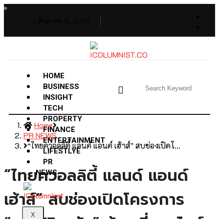
สิงหาคม 8, 2026
HOME
BUSINESS
INSIGHT
TECH
PROPERTY
Home
FINANCE
PR NEWS
ENTERTAINMENT
“ไทยควอลลิตี้ แลนด์ แอนด์ เฮ้าส์” สบช่องเปิดโ…
LIFESTLYE
PR
“ไทยควอลลิตี้ แลนด์ แอนด์
NEWS
เฮ้าส์” สบช่องเปิดโครงการ
X