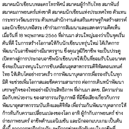
สมาคมนักเขียนบทละครโทรทัศน์ สมาคมผู้กำกับไทย สมาพันธ์
สมาคมภาพยนตร์แห่งชาติ สมาคมนักเขียนแห่งประเทศไทย ตัวแทน
กระทรวงวัฒนธรรม ตัวแทนสำนักงานส่งเสริมเศรษฐกิจสร้างสรรค์
และนักเขียนบทอิสระ เข้าร่วมการสัมมนาและแสดงความคิดเห็น
เมื่อวันที่ 18 พฤษภาคม 2566 ที่ผ่านมา ส่วนใหญ่มองว่าเป็นจุดเริ่ม
ต้นที่ดี ในการสร้างโอกาสให้กับนักเขียนบทรุ่นใหม่ ได้เกิดการ
พัฒนาในอาชีพอย่างมีมาตรฐาน ซึ่งคุณวุฒิวิชาชีพ จะเป็นประตู
เปิดทางสู่การประกอบอาชีพนักเขียนบทให้เป็นที่ยอมรับในอนาคต
ซึ่งจะเป็นแรงหนุนในการขับเคลื่อนอุตสาหกรรมดิจิทัลคอนเทนต์
ไทย ให้เติบโตอย่างรวดเร็ว การพัฒนาบุคลากรเพื่อรองรับในทุก
มิติ จะช่วยเพิ่มโอกาสและขีดความสามารถ ต่อการเดินหน้าพัฒนา
เศรษฐกิจของไทยอย่างมีประสิทธิภาพ ที่ผ่านมา สคช. มีความร่วม
มือกับหน่วยงาน ของสาธารณรัฐเกาหลี ที่มีชื่อเสียงเกี่ยวกับการ
พัฒนาอุตสาหกรรมบันเทิงและดิจิทัล เพื่อร่วมกันพัฒนาบุคลากรให้
ก้าวทันกับความเปลี่ยนแปลงของโลก อาทิ ผู้กำกับภาพยนตร์ ช่าง
ถ่ายภาพยนตร์ อาชีพด้านแอนิเมชัน และนักออกแบบเกม เป็นต้น
ทั้งนี้ จากการหารือร่วมกัน จะมีการช่วยผลักดันคนในอาชีพที่