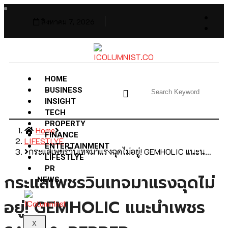
สิงหาคม 7, 2026
HOME
BUSINESS
INSIGHT
TECH
PROPERTY
Home
FINANCE
LIFESTLYE
ENTERTAINMENT
กระแสเพชรวินเทจมาแรงฉุดไม่อยู่! GEMHOLIC แนะน…
LIFESTLYE
PR
กระแสเพชรวินเทจมาแรงฉุดไม่
NEWS
อยู่! GEMHOLIC แนะนำเพชร
X