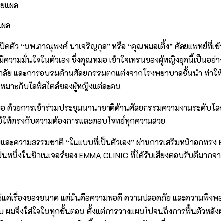
ยแผล
ตัว “นพ.ภาณุพงศ์ นาเจริญกุล” หรือ “คุณหมอเติ้ง” ศัลยแพทย์ที่เข
ูมีความมั่นใจในตัวเอง ซึ่งคุณหมอ เข้าใจเทรนของผู้หญิงยุคนี้เป็นอ
ยาลัย และการอบรมด้านศัลยกรรมตกแต่งจากโรงพยาบาลชั้นนำ ทำให
ี่เหมาะกับไลฟ์สไตล์ของผู้หญิงแต่ละคน
เสมอ ด้วยการเข้าร่วมประชุมนานาชาติด้านศัลยกรรมความงามระดับโลกอ
ใช้ให้ตรงกับความต้องการและตอบโจทย์ทุกความสวย
ความธรรมชาติ “ในแบบที่เป็นตัวเอง” ผ่านการเสริมหน้าอกทรง Boom 
ป็นหนึ่งในซิกเนเจอร์ของ EMMA CLINIC ที่ได้รับเสียงตอบรับดีมากจา
่แค่เรื่องของขนาด แต่มันคือความพอดี ความปลอดภัย และความพึงพอใจ
ับ ผมจึงใส่ใจในทุกขั้นตอน ตั้งแต่การวางแผนไปจนถึงการฟื้นตัวหลั