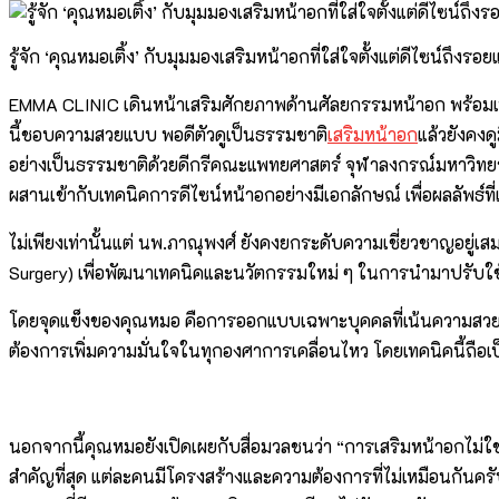
รู้จัก ‘คุณหมอเติ้ง’ กับมุมมองเสริมหน้าอกที่ใส่ใจตั้งแต่ดีไซน์ถึงรอ
EMMA CLINIC เดินหน้าเสริมศักยภาพด้านศัลยกรรมหน้าอก พร้อมเปิด
นี้ชอบความสวยแบบ พอดีตัวดูเป็นธรรมชาติ
เสริมหน้าอก
แล้วยังคงด
อย่างเป็นธรรมชาติด้วยดีกรีคณะแพทยศาสตร์ จุฬาลงกรณ์มหาวิท
ผสานเข้ากับเทคนิคการดีไซน์หน้าอกอย่างมีเอกลักษณ์ เพื่อผลลัพธ์ท
ไม่เพียงเท่านั้นแต่ นพ.ภาณุพงศ์ ยังคงยกระดับความเชี่ยวชาญอยู่
Surgery) เพื่อพัฒนาเทคนิคและนวัตกรรมใหม่ ๆ ในการนำมาปรับ
โดยจุดแข็งของคุณหมอ คือการออกแบบเฉพาะบุคคลที่เน้นความสวยและ
ต้องการเพิ่มความมั่นใจในทุกองศาการเคลื่อนไหว โดยเทคนิคนี้ถือเ
นอกจากนี้คุณหมอยังเปิดเผยกับสื่อมวลชนว่า “การเสริมหน้าอกไม่ใช
สำคัญที่สุด แต่ละคนมีโครงสร้างและความต้องการที่ไม่เหมือนกันคร