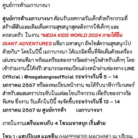
ศูนย์การค้าเมกาบางนา
ศูนย์การค้าเมกาบางนา
ต้อนรับเทศกาลวันเด็กด้วยกิจกรรมที่
สร้างสีสันและเติมเต็มความสุขสนุกสุดอลังการให้เด็กๆ และ
ครอบครัว ในงาน
“MEGA KIDS WORLD 2024 ภายใต้ธีม
GIANT ADVENTURES
มหึมา มหาสนุก อัพไซส์ความสุขสนุกไป
ด้วยกัน
”
โดยในปีนี้ เมกาบางนา ได้เนรมิตพื้นที่จัดเต็มด้วยเครื่อง
เล่นขนาดมหึมา พร้อมเตรียมของรางวัลอย่างจุใจสำหรับเด็กๆ โดย
เข้าร่วมงานนี้ได้ฟรี! สามารถลงทะเบียนล่วงหน้าผ่านช่องทาง
LINE
Official : @megabangnaofficial
ระหว่างวันที่
5 – 14
มกราคม 2567
หรือลงทะเบียนหน้างาน จะได้รับนาฬิกาวิเกเตอร์
สำหรับสะสมตราประทับในแต่ละโซนกิจกรรม เพื่อรับของรางวัล
พิเศษ ซึ่งงาน วันเด็กในปีนี้ จะจัดขึ้น
ระหว่างวันที่
13 – 14
มกราคม 2567 ณ ศูนย์การค้า เมกาบางนา
ภายในงาน
เตรียมพบกับ
4 โซนมหาสนุก เริ่มด้วย
โซน
1 : แฮปปิเนส แมชชีน
(HAPPINESS MACHINE) ณ บริเวณ