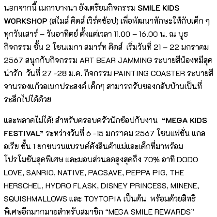
นอกจากนี้ เมกาบางนา ยังเตรียมกิจกรรม
SMILE KIDS
WORKSHOP
(สไมล์ คิดส์ เวิร์คช้อป) เพื่อพัฒนาทักษะให้กับเด็ก ๆ
ทุกวันเสาร์ – วันอาทิตย์ ตั้งแต่เวลา 11.00 – 16.00 น. ณ บูธ
กิจกรรม ชั้น 2 โซนเมกา สมาร์ท คิดส์ เริ่มวันที่ 21 – 22 มกราคม
2567 สนุกกับกิจกรรม ART BEAR JAMMING ระบายสีน้องหมีสุด
น่ารัก วันที่ 27 -28 ม.ค. กิจกรรม PAINTING COASTER ระบายสี
จานรองแก้วอเนกประสงค์ เด็กๆ สามารถรับของกลับบ้านเป็นที่
ระลึกไปได้ด้วย
และพลาดไม่ได้! สำหรับครอบครัวนักช้อปกับงาน
“
MEGA KIDS
FESTIVAL”
ระหว่างวันที่ 6 -15 มกราคม 2567 โซนแฟชั่น แกล
อเรีย ชั้น 1 ยกขบวนแบรนด์ดังสินค้าแม่และเด็กที่มาพร้อม
โปรโมชันสุดพิเศษ และมอบส่วนลดสูงสุดถึง 70% อาทิ DODO
LOVE, SANRIO, NATIVE, PACSAVE, PEPPA PIG, THE
HERSCHEL, HYDRO FLASK, DISNEY PRINCESS, MINENE,
SQUISHMALLOWS และ TOYTOPIA เป็นต้น พร้อมด้วยสิทธิ
พิเศษอีกมากมายสำหรับสมาชิก “MEGA SMILE REWARDS”