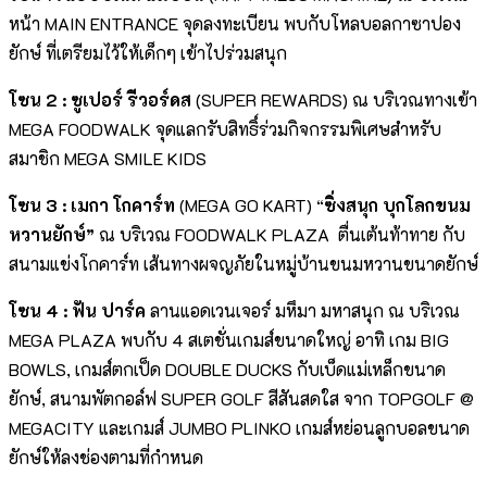
หน้า MAIN ENTRANCE จุดลงทะเบียน พบกับโหลบอลกาซาปอง
ยักษ์ ที่เตรียมไว้ให้เด็กๆ เข้าไปร่วมสนุก
โซน
2 : ซูเปอร์ รีวอร์ดส
(SUPER REWARDS) ณ บริเวณทางเข้า
MEGA FOODWALK จุดแลกรับสิทธิ์ร่วมกิจกรรมพิเศษสำหรับ
สมาชิก MEGA SMILE KIDS
โซน
3 : เมกา โกคาร์ท
(MEGA GO KART) “
ซิ่งสนุก บุกโลกขนม
หวานยักษ์”
ณ บริเวณ FOODWALK PLAZA ตื่นเต้นท้าทาย กับ
สนามแข่งโกคาร์ท เส้นทางผจญภัยในหมู่บ้านขนมหวานขนาดยักษ์
โซน
4 : ฟัน ปาร์ค
ลานแอดเวนเจอร์ มหึมา มหาสนุก ณ บริเวณ
MEGA PLAZA พบกับ 4 สเตชั่นเกมส์ขนาดใหญ่ อาทิ เกม BIG
BOWLS, เกมส์ตกเป็ด DOUBLE DUCKS กับเบ็ดแม่เหล็กขนาด
ยักษ์, สนามพัตกอล์ฟ SUPER GOLF สีสันสดใส จาก TOPGOLF @
MEGACITY และเกมส์ JUMBO PLINKO เกมส์หย่อนลูกบอลขนาด
ยักษ์ให้ลงช่องตามที่กำหนด