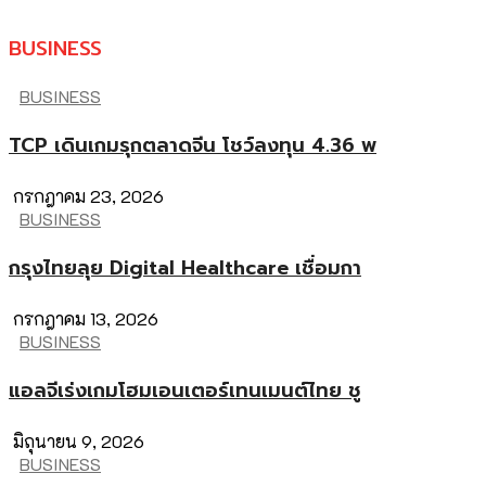
BUSINESS
BUSINESS
TCP เดินเกมรุกตลาดจีน โชว์ลงทุน 4.36 พ
กรกฎาคม 23, 2026
BUSINESS
กรุงไทยลุย Digital Healthcare เชื่อมกา
กรกฎาคม 13, 2026
BUSINESS
แอลจีเร่งเกมโฮมเอนเตอร์เทนเมนต์ไทย ชู
มิถุนายน 9, 2026
BUSINESS