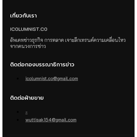
เกี่ยวกับเรา
ICOLUMNIST.CO
อัพเดทข่าวธุรกิจ การตลาด เจาะลึกเทรนด์ความเคลื่อนไหว
จากคนวงการข่าว
ติดต่อกองบรรณาธิการข่าว
icolumnist.co@gmail.com
ติดต่อฝ่ายขาย
-
wuttisak154@gmail.com