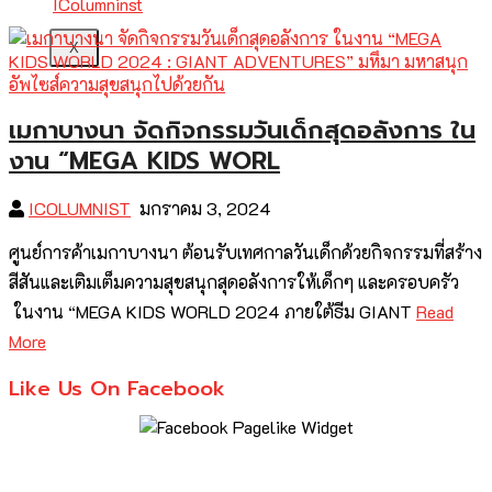
X
เมกาบางนา จัดกิจกรรมวันเด็กสุดอลังการ ใน
งาน “MEGA KIDS WORL
ICOLUMNIST
มกราคม 3, 2024
ศูนย์การค้าเมกาบางนา ต้อนรับเทศกาลวันเด็กด้วยกิจกรรมที่สร้าง
สีสันและเติมเต็มความสุขสนุกสุดอลังการให้เด็กๆ และครอบครัว
ในงาน “MEGA KIDS WORLD 2024 ภายใต้ธีม GIANT
Read
More
Like Us On Facebook