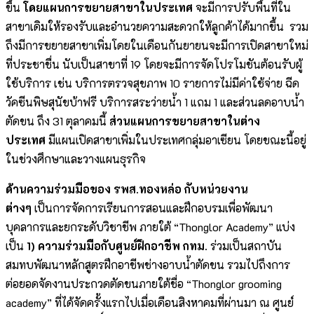
ขึ้น
โดยแผนการขยายสาขาในประเทศ
จะมีการปรับพื้นที่ใน
สาขาเดิมให้รองรับและอำนวยความสะดวกให้ลูกค้าได้มากขึ้น รวม
ถึงมีการขยายสาขาเพิ่มโดยในเดือนกันยายนจะมีการเปิดสาขาใหม่
ที่ประชาชื่น นับเป็นสาขาที่ 19 โดยจะมีการจัดโปรโมชันต้อนรับผู้
ใช้บริการ เช่น บริการตรวจสุขภาพ 10 รายการไม่มีค่าใช้จ่าย ฉีด
วัคซีนพิษสุนัขบ้าฟรี บริการสระว่ายน้ำ 1 แถม 1 และส่วนลดอาบน้ำ
ตัดขน ถึง 31 ตุลาคมนี้
ส่วนแผนการขยายสาขาในต่าง
ประเทศ
มีแผนเปิดสาขาเพิ่มในประเทศกลุ่มอาเซียน โดยขณะนี้อยู่
ในช่วงศึกษาและวางแผนธุรกิจ
ด้านความร่วมมือของ รพส.ทองหล่อ กับหน่วยงาน
ต่างๆ
เป็นการจัดการเรียนการสอนและฝึกอบรมเพื่อพัฒนา
บุคลากรและยกระดับวิชาชีพ ภายใต้ “Thonglor Academy” แบ่ง
เป็น
1)
ความร่วมมือกับศูนย์ฝึกอาชีพ กทม.
ร่วมเป็นสถาบัน
สมทบพัฒนาหลักสูตรฝึกอาชีพช่างอาบน้ำตัดขน รวมไปถึงการ
ต่อยอดจัดงานประกวดตัดขนภายใต้ชื่อ “Thonglor grooming
academy” ที่ได้จัดครั้งแรกไปเมื่อเดือนสิงหาคมที่ผ่านมา ณ ศูนย์