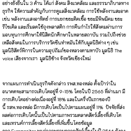
อย่างยั่งยืนใน 3 ด้าน ได้แก่ สังคม สิ่งแวดล้อม และธรรมาภิบาลทาง
ธุรกิจ ให้ความสำคัญกับการดูแลสิ่งแวดล้อม การใช้พลังงานสะอาด
เช่น พลังงานแสงอาทิตย์ การแยกขยะติดเชื้อ ขยะมีพิษมีคม ขยะ
รีไซเคิล และเริ่มลดใช้ถุงพลาสติก การคืนกำไรให้สังคมผ่านการ
มอบทุนการศึกษาให้นิสิตนักศึกษาในหลายสถาบัน รวมไปถึงช่วย
เหลือสังคมในการบริการวัคซีนทำหมันให้กับมูลนิธิต่าง ๆ เช่น
มูลนิธิสัตว์พิการในความอุปถัมภ์ของหลวงตามหาบัว มูลนิธิ The
voice เสียงจากเรา มูลนิธิช้าง จังหวัดเชียงใหม่
จากแผนการดำเนินธุรกิจดังกล่าว รพส.ทองหล่อ ตั้งเป้าว่าใน
อนาคตจะสามารถเติบโตอยู่ที่ 9-15% โดยในปี 2565 ที่ผ่านมา มี
การเติบโตอย่างต่อเนื่องอยู่ที่ 18% และในครึ่งปีแรกของปี
นี้ รสพ.ทองหล่อ มีการเติบโตเป็นไปตามแผนอยู่ที่ 11% ปัจจัยที่ส่ง
ผลต่อการเติบโตนั้นเป็นไปตามภาพรวมตลาดสัตว์เลี้ยงที่เติบโต
และเทรนด์การเลี้ยงสัตว์เลี้ยงที่เพิ่มขึ้นโดยข้อมูล
จาก Euromonitor พบว่าภาพรวมตลาดสัตว์เลี้ยงในปี 2566 ยังคง