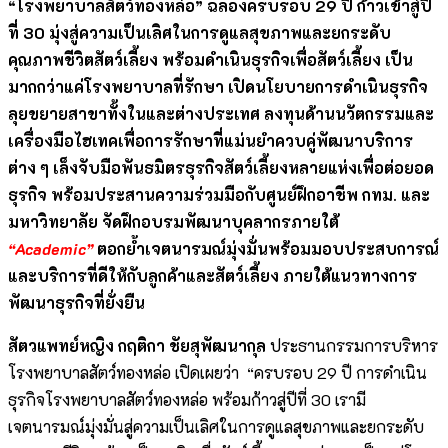
“โรงพยาบาลสัตว์ทองหล่อ” ฉลอง
ครบรอบ
29 ปี ก้าวเข้าสู่ปี
ที่ 30 มุ่งสู่ความเป็นเลิศในการดูแลสุขภาพและยกระดับ
คุณภาพชีวิตสัตว์เลี้ยง พร้อมดำเนินธุรกิจเพื่อสัตว์เลี้ยง เป็น
มากกว่าแค่โรงพยาบาลที่รักษา เปิดนโยบายการดำเนินธุรกิจ
ลุยขยายสาขาทั้งในและต่างประเทศ ลงทุนด้านนวัตกรรมและ
เครื่องมือไฮเทคเพื่อการรักษาที่แม่นยำควบคู่พัฒนาบริการ
ต่าง ๆ เล็งจับมือพันธมิตรธุรกิจสัตว์เลี้ยงหลายแห่งเพื่อต่อยอด
ธุรกิจ พร้อมประสานความร่วมมือกับศูนย์ฝึกอาชีพ กทม. และ
มหาวิทยาลัย จัดฝึกอบรมพัฒนาบุคลากรภายใต้
“Academic”
ตอกย้ำเจตนารมณ์มุ่งมั่นพร้อมมอบประสบการณ์
และบริการที่ดีให้กับลูกค้าและสัตว์เลี้ยง ภายใต้แนวทางการ
พัฒนาธุรกิจที่ยั่งยืน
สัตวแพทย์หญิง กฤติกา ชัยสุพัฒนากุล
ประธานกรรมการบริหาร
โรงพยาบาลสัตว์ทองหล่อ เปิดเผยว่า “ครบรอบ 29 ปี การดำเนิน
ธุรกิจโรงพยาบาลสัตว์ทองหล่อ พร้อมก้าวสู่ปีที่ 30 เรามี
เจตนารมณ์มุ่งมั่นสู่ความเป็นเลิศในการดูแลสุขภาพและยกระดับ