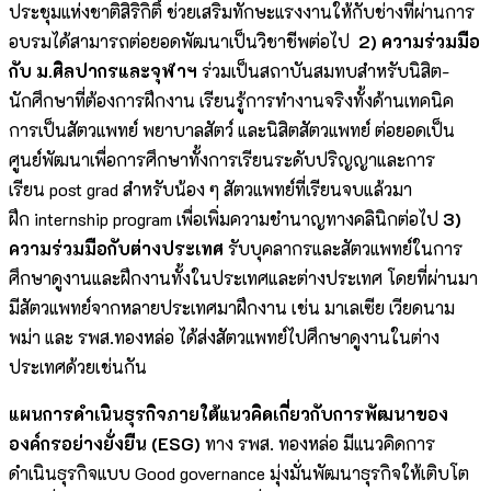
ประชุมแห่งชาติสิริกิติ์ ช่วยเสริมทักษะแรงงานให้กับช่างที่ผ่านการ
อบรมได้สามารถต่อยอดพัฒนาเป็นวิชาชีพต่อไป
2) ความร่วมมือ
กับ ม.ศิลปากรและจุฬาฯ
ร่วมเป็นสถาบันสมทบสำหรับนิสิต-
นักศึกษาที่ต้องการฝึกงาน เรียนรู้การทำงานจริงทั้งด้านเทคนิค
การเป็นสัตวแพทย์ พยาบาลสัตว์ และนิสิตสัตวแพทย์ ต่อยอดเป็น
ศูนย์พัฒนาเพื่อการศึกษาทั้งการเรียนระดับปริญญาและการ
เรียน post grad สำหรับน้อง ๆ สัตวแพทย์ที่เรียนจบแล้วมา
ฝึก internship program เพื่อเพิ่มความชำนาญทางคลินิกต่อไป
3)
ความร่วมมือกับต่างประเทศ
รับบุคลากรและสัตวแพทย์ในการ
ศึกษาดูงานและฝึกงานทั้งในประเทศและต่างประเทศ โดยที่ผ่านมา
มีสัตวแพทย์จากหลายประเทศมาฝึกงาน เช่น มาเลเซีย เวียดนาม
พม่า และ รพส.ทองหล่อ ได้ส่งสัตวแพทย์ไปศึกษาดูงานในต่าง
ประเทศด้วยเช่นกัน
แผนการดำเนินธุรกิจภายใต้แนวคิดเกี่ยวกับการพัฒนาของ
องค์กรอย่างยั่งยืน (
ESG)
ทาง รพส. ทองหล่อ มีแนวคิดการ
ดำเนินธุรกิจแบบ Good governance มุ่งมั่นพัฒนาธุรกิจให้เติบโต