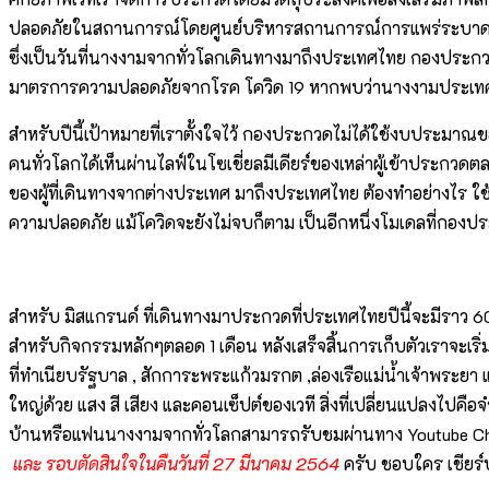
ปลอดภัยในสถานการณ์โดยศูนย์บริหารสถานการณ์การแพร่ระบาดของโร
ซึ่งเป็นวันที่นางงามจากทั่วโลกเดินทางมาถึงประเทศไทย กองประก
มาตรการความปลอดภัยจากโรค โควิด 19 หากพบว่านางงามประเทศใดติด
สำหรับปีนี้เป้าหมายที่เราตั้งใจไว้ กองประกวดไม่ได้ใช้งบประมาณ
คนทั่วโลกได้เห็นผ่านไลฟ์ในโซเชี่ยลมีเดียร์ของเหล่าผู้เข้าประก
ของผู้ที่เดินทางจากต่างประเทศ มาถึงประเทศไทย ต้องทำอย่างไร ใช้
ความปลอดภัย แม้โควิดจะยังไม่จบก็ตาม เป็นอีกหนึ่งโมเดลที่กองป
สำหรับ มิสแกรนด์ ที่เดินทางมาประกวดที่ประเทศไทยปีนี้จะมีรา
สำหรับกิจกรรมหลักๆตลอด 1 เดือน หลังเสร็จสิ้นการเก็บตัวเราจะเ
ที่ทำเนียบรัฐบาล , สักการะพระแก้วมรกต ,ล่องเรือแม่น้ำเจ้าพร
ใหญ่ด้วย แสง สี เสียง และคอนเซ็ปต์ของเวที สิ่งที่เปลี่ยนแปลงไปคื
บ้านหรือแฟนนางงามจากทั่วโลกสามารถรับชมผ่านทาง Youtube Ch
และ รอบตัดสินใจในคืนวันที่ 27 มีนาคม 2564
ครับ ชอบใคร เชียร์ป