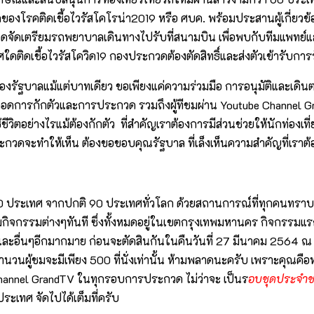
คติดเชื้อไวรัสโคโรน่า2019 หรือ ศบค. พร้อมประสานผู้เกี่ยวข้อง
วดจัดเตรียมรถพยาบาลเดินทางไปรับที่สนามบิน เพื่อพบกับทีมแพทย์แ
เชื้อไวรัสโควิด19 กองประกวดต้องตัดสิทธิ์และส่งตัวเข้ารับการร
ของรัฐบาลแม้แต่บาทเดียว ขอเพียงแค่ความร่วมมือ การอนุมัติและเดิน
วดตลอดการกักตัวและการประกวด รวมถึงผู้ทีชมผ่าน Youtube Channel G
ชีวิตอย่างไรแม้ต้องกักตัว ที่สำคัญเราต้องการมีส่วนช่วยให้นักท่อง
ระกวดจะทำให้เห็น ต้องขอขอบคุณรัฐบาล ที่เล็งเห็นความสำคัญที่เรา
ว 60 ประเทศ จากปกติ 90 ประเทศทั่วโลก ด้วยสถานการณ์ที่ทุกคนท
ริ่มกิจกรรมต่างๆทันที ซึ่งทั้งหมดอยู่ในเขตกรุงเทพมหานคร กิจกร
ะยา และอื่นๆอีกมากมาย ก่อนจะตัดสินกันในคืนวันที่ 27 มีนาคม 25
อจำนวนผู้ชมจะมีเพียง 500 ที่นั่งเท่านั้น ห้ามพลาดนะครับ เพราะคุณคื
annel GrandTV ในทุกรอบการประกวด ไม่ว่าจะ เป็นร
อบชุดประจำชาติ
ระเทศ จัดไปได้เต็มที่ครับ