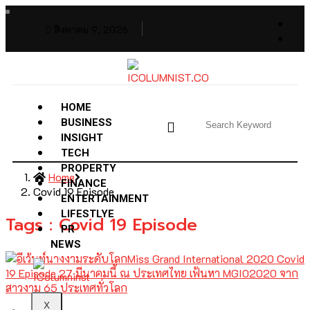
สิงหาคม 9, 2026
HOME
BUSINESS
INSIGHT
TECH
PROPERTY
Home
FINANCE
Covid 19 Episode
ENTERTAINMENT
LIFESTLYE
Tags : Covid 19 Episode
PR
NEWS
X