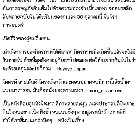
ต้นการผจญภัยอันเต็
มไปด้วยความทรงจำ เมื่อเธอพบจดหมายลึก
ลับหลายฉบั
บในโต๊ะเรียนของตนเอง 30 ตุลาคมนี้ ในโรง
ภาพยนตร์
เปิดรีวิวของผู้ชมถึงยอน
เล่าเรื่องราวของมิตรภาพได้ดี
มากๆ มิตรภาพเมื่อเกิดขึ้นแล้วจะไม่
มี
วันหายไป ท้ายที่สุดยังคงอยู่กั
บเราไปตลอด ต่อให้จะจากกันไปไม่ว่า
จะด้
วยเหตุผลอะไรก็ตาม – Hoyayo Japan
โคตรดี ลายเส้นดี โครงเรื่องดี และตอนขมวดจบที่ทางนี้เสียน้ำ
ตา
แบบมาราธอน มันคือหนังของความเหงา – mori_movielover
เป็นหนังที่อบอุ่นหัวใจมาก สีภาพสวยละมุน เพลงประกอบก็ไพเราะ
กิ
นใจจนอยากเปิดฟังซ้ำ จบแบบซึ้งๆ ตามสูตรหนังรักเกาหลีที่
ทำให้
เรายิ้มปนเศร้านิดๆ – หนังเป็นเรื่อง