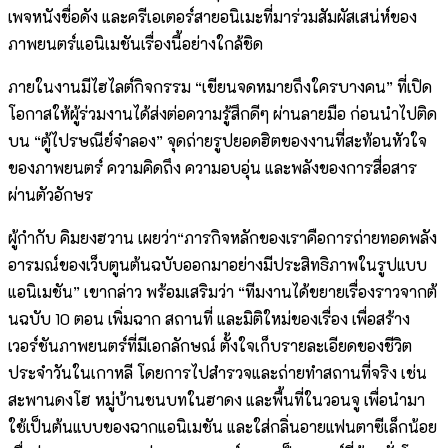
เพจหนังชื่อดัง และครีเอเตอร์สายอนิเมะที่มาร่
วมสัมผัสเสน่ห์ของ
ภาพยนตร์แอนิ
เมชันเรื่องนี้อย่างใกล้ชิด
ภายในงานมีไฮไลต์กิจกรรม “เขียนจดหมายถึงใครบางคน” ที่เปิด
โอกาสให้ผู้ร่วมงานได้ส่
งต่อความรู้สึกดีๆ ผ่านลายมือ ก่อนนำไปติด
บน “ตู้ไปรษณีย์จำลอง” จุดถ่ายรูปยอดฮิตของงานที่สะท้
อนหัวใจ
ของภาพยนตร์ ความคิดถึง ความอบอุ่น และพลังของการสื่อสาร
ผ่านตัวอั
กษร
ผู้กำกับ คิมยงฮวาน เผยว่า“ภารกิจหลักของเราคือการถ่
ายทอดพลัง
อารมณ์ของเว็บตูนต้
นฉบับออกมาอย่างมีประสิทธิ
ภาพในรูปแบบ
แอนิเมชัน” เขากล่าว พร้อมเสริมว่า “ทีมงานได้ขยายเรื่องราวจากต้
นฉบับ 10 ตอน เพิ่มฉาก สถานที่ และมิติใหม่ของเรื่อง เพื่อสร้าง
เวอร์ชันภาพยนตร์ที่
มีเอกลักษณ์ ตั้งใจเก็บรายละเอียดของชีวิ
ต
ประจำวันในเกาหลี โดยการไปสำรวจและถ่ายทำสถานที่
จริง เช่น
สะพานดงโฮ หมู่บ้านชนบทในฮาดง และพื้นที่ในวอนจู เพื่อนำมา
ใช้เป็นต้
นแบบของฉากแอนิเมชัน และใส่กลิ่นอายแฟนตาซีเล็กน้อย