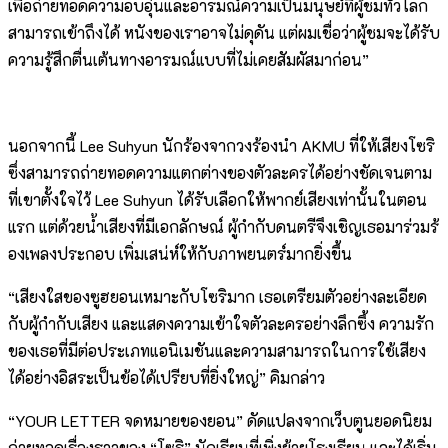
เพื่อถ่ายทอดความอบอุ่
นและอารมณ์ความเป็นมนุษย์ที่ผู้
ชมทั่วโลก
สามารถเข้าถึงได้ หนังของเราอาจไม่ดุดัน แต่ผมเชื่อว่าผู้ชมจะได้รั
บ
ความรู้สึกตื่นเต้นทางอารมณ์
แบบที่ไม่เคยสัมผัสมาก่อน”
นอกจากนี้ Lee Suhyun นักร้องจากวงร้องนำ AKMU ที่ให้เสียงโซริ
ซึ่งสามารถถ่ายทอดความแตกต่
างของตัวละครได้อย่างชั
ดเจนตาม
ที่เขาตั้งใจไว้ Lee Suhyun ได้รับเลือกให้พากย์เสี
ยงเท่านั้นในตอน
แรก แต่ด้วยน้ำเสียงที่มีเอกลักษณ์ ผู้กำกับดนตรีจึงเชิญเธอมาร่
วมร้
องเพลงประกอบ เพิ่มเสน่ห์ให้กับภาพยนตร์มากยิ่
งขึ้น
“เสียงใสของซูฮยอนเหมาะกับโซริ
มาก เธอเตรียมตัวอย่างละเอียด
กับผู้
กำกับเสียง และแสดงความเข้าใจตัวละครอย่
างลึกซึ้ง ความรัก
ของเธอที่มีต่
อประเภทแอนิเมชั
นและความสามารถในการใช้เสียง
ได้
อย่างอิสระเป็นข้อได้เปรียบที่
ยิ่งใหญ่” คิมกล่าว
“YOUR LETTER จดหมายของยอน” ดัดแปลงจากเว็บตูนยอดนิยม
ถ่ายทอดเรื่องราวของ “โซริ” นักเรียนที่เพิ่งย้ายโรงเรียน และได้เริ่ม