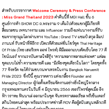
สำหรับบรรยากาศ
Welcome Ceremony & Press Conference
: Miss Grand Thailand 2023
ค่ำคืนนี้ที่ MGI Hall ชั้น 6
ศูนย์การค้า SHOW DC ถ.พระราม 9 เต็มไปด้วยแขกผู้มีเกียรติ
สื่อมวลชน เพจนางงาม และ Influencer รวมถึงแฟนนางงามที่รับ
ชมจากทุกมุมโลกผ่านทาง YouTube : Grand TV แชมป์ สกุล ลิมป
ภานนท์ รับหน้าที่พิธีกร เปิดเวทีด้วยแฟชั่นโชว์ชุด Thai Heritage
Of Pride (ไทย เฮอริเทจ ออฟ ไพรด์) ฝีมือออกแบบตัดเย็บโดย 77 ดี
ไซน์เนอร์ จากแรงบันดาลใจสีรุ้ง “ความหลากหลายแห่งเพศ” แต่ละ
ชุดแบบไม่ซ้ำ ความหมายดี และ “มีเพียงชุดเดียวในโลก” โดยชุดทั้ง
77 จังหวัด จะได้ร่วมขบวนพาเหรดในงาน Bangkok Naruemit
Pride 2023 ซึ่งปีนี้ คุณวาดดาว แต่งเกลี้ยง Founder and
Managing Director ผู้ก่อตั้งเตรียมจัดงานอย่างยิ่งใหญ่ใจกลาง
กรุงเทพมหานครในวันที่ 4 มิถุนายน 2566 เซอร์ไพรซ์สุดเมื่อ อิง
ฟ้า วราหะ ฟินนาเล่ ออกมาในชุด จันทรคราสลอเรียล พรีเซ็นเตอร์
สกินไทยคนล่าสุด พร้อมประกาศข่าวดี ROV คือผู้สนับสนุนหลักเวที
มิสแกรนด์ ไทยแลนด์ อย่างเป็นทางการ