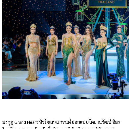
มงกุฎ Grand Heart หัวใจแห่งแกรนด์ ออกแบบโดย ณวัฒน์ อิสร