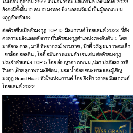
ในเดือน ตุลาคม 2566 แน่นอนว่าทีม มิสแกรนด์ ไทยแลนด์ 2023
ยังคงมีทั้งสิ้น 10 คน 10 มงทอง ซึ่ง บอสณวัฒน์ เป็นผู้ออกแบบม
งกุฏด้วยตัวเอง
ต่อด้วยซีนเปิดตัวมงกุฎ TOP 10 มิสแกรนด์ ไทยแลนด์ 2023 ที่ยัง
คงความขลังและอลังการ เริ่มด้วยมงกุฏตำแหน่งรองอันดับ 5 โดย
มาลัยกะ คาล , มาลี ทิพยาภรณ์ พรมราช , บิวตี้ วรัญชนา ระดมเล็ก
, ชาล็อต ออสติน , ไฮดี้ อมันดา อแมนด้า เจนเซ่น ต่อด้วยมงกุฎ
ประจำตำแหน่ง TOP 5 โดย อ๋อ ญาดา เทพนม ,ปลา ปรภัสสร วรสิ
รินดา ,ฝ้าย สุภาพร มะลิซ้อน , มอส น้ำอ้อย ชนะพาล และผู้เชิญ
มงกุฎ Grand Heart หัวใจแห่งแกรนด์ โดย อิงฟ้า วราหะ มิสแกรนด์
ไทยแลนด์ 2022