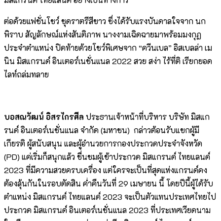
ต่อด้วยแฟชั่นโชว์ ชุดราตรีสีขาว ซึ่งได้รับแรงบันดาลใจจาก นก
พิราบ สัญลักษณ์แห่งสันติภาพ นางงามเฉิดฉายมาพร้อมมงกุฏ
ประจำตำแหน่ง ปิดท้ายด้วยโชว์พิเศษจาก “ควีนเบล” อิสเบลล่า เม
นิน มิสแกรนด์ อินเตอร์เนชั่นแนล 2022 สวย สง่า ไร้ที่ติ เรียกยอด
ไลท์ถล่มทลาย
บอสณวัฒน์ อิสรไกรศีล
ประธานเจ้าหน้าที่บริหาร บริษัท มิสแก
รนด์ อินเตอร์เนชั่นแนล จำกัด (มหาชน) กล่าวต้อนรับแขกผู้มี
เกียรติ ผู้สนับสนุน และผู้อำนวยการกองประกวดประจำจังหวัด
(PD) แค่เริ่มก็สนุกแล้ว ชื่นชมผู้เข้าประกวด มิสแกรนด์ ไทยแลนด์
2023 ที่มีความสวยครบเครื่อง แต่ใครจะเป็นที่สุดแห่งแกรนด์คง
ต้องลุ้นกันในรอบตัดสิน ค่ำคืนวันที่ 29 เมษายน นี้ โดยปีนี้ผู้ได้รับ
ตำแหน่ง มิสแกรนด์ ไทยแลนด์ 2023 จะเป็นตัวแทนประเทศไทยไป
ประกวด มิสแกรนด์ อินเตอร์เนชั่นแนล 2023 ที่ประเทศเวียดนาม