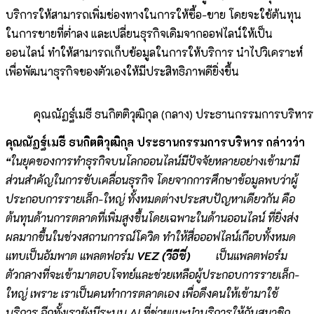
บริการให้สามารถเพิ่มช่องทางในการให้ซื้อ-ขาย โดยจะใช้ต้นทุน
ในการขายที่ต่ำลง และเปลี่ยนธุรกิจเดิมจากออฟไลน์ให้เป็น
ออนไลน์ ทำให้สามารถเก็บข้อมูลในการให้บริการ นำไปวิเคราะห์
เพื่อพัฒนาธุรกิจของตัวเองให้มีประสิทธิภาพดียิ่งขึ้น
คุณณัฏฐ์เมธี ธนกิตติวุฒิกุล (กลาง) ประธานกรรมการบริหาร
คุณณัฏฐ์เมธี ธนกิตติวุฒิกุล ประธานกรรมการบริหาร กล่าวว่า
“
ในยุคของการทำธุรกิจบนโลกออนไลน์มีปัจจัยหลายอย่างเข้ามามี
ส่วนสำคัญในการขับเคลื่อนธุรกิจ โดยจากการศึกษาข้อมูลพบว่าผู้
ประกอบการรายเล็ก-ใหญ่ ทั้งหมดต่างประสบปัญหาเดียวกัน คือ
ต้นทุนด้านการตลาดที่เพิ่มสูงขึ้นโดยเฉพาะในด้านออนไลน์ ที่ยิ่งส่ง
ผลมากขึ้นในช่วงสถานการณ์โควิด ทำให้สื่อออฟไลน์เกือบทั้งหมด
แทบเป็นอัมพาต แพลตฟอร์ม
VEZ (วีอีซี่)
เป็นแพลตฟอร์ม
ตัวกลางที่จะเข้ามาตอบโจทย์และช่วยเหลือผู้ประกอบการรายเล็ก-
ใหญ่ เพราะ เราเป็นคนทำการตลาดเอง เพื่อดึงคนให้เข้ามาใช้
บริการ อีกทั้งเรายังมีระบบ
AI ที่ช่วยแนะนำบริการให้กับสมาชิก