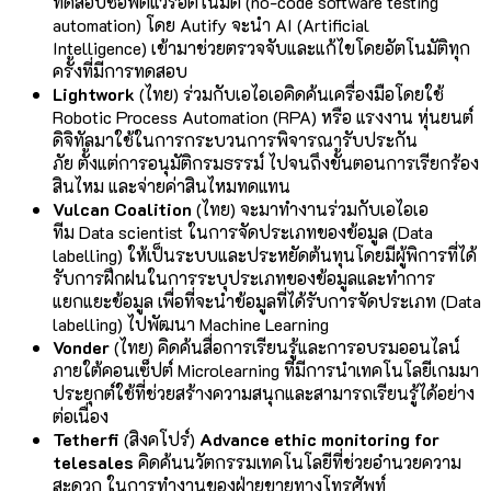
ทดสอบซอฟต์แวร์อัตโนมัติ (no-code software testing
automation)
โดย Autify
จะนำ AI
(Artificial
Intelligence) เข้ามาช่วยตรวจจับและแก้ไขโดยอัตโนมัติทุก
ครั้งที่มีการทดสอบ
Lightwork
(ไทย) ร่วมกับเอไอเอคิดค้นเครื่องมือโดยใช้
Robotic Process Automation (RPA) หรือ แรงงาน หุ่นยนต์
ดิจิทัลมาใช้ในการกระบวนการพิจารณารับประกัน
ภัย ตั้งแต่การอนุมัติกรมธรรม์ ไปจนถึงขั้นตอนการเรียกร้อง
สินไหม และจ่ายค่าสินไหมทดแทน
Vulcan Coalition
(ไทย) จะมาทำงานร่วมกับเอไอเอ
ทีม Data scientist ในการจัดประเภทของข้อมูล (Data
labelling) ให้เป็นระบบและประหยัดต้นทุนโดยมีผู้พิการที่ได้
รับการฝึกฝนในการระบุประเภทของข้อมูลและทำการ
แยกแยะข้อมูล เพื่อที่จะนำข้อมูลที่ได้รับการจัดประเภท (Data
labelling) ไปพัฒนา Machine Learning
Vonder
(ไทย)
คิดค้นสื่อการเรียนรู้และการอบรมออนไลน์
ภายใต้คอนเซ็ปต์ Microlearning ที่มีการนำเทคโนโลยีเกมมา
ประยุกต์ใช้ที่ช่วยสร้างความสนุกและสามารถเรียนรู้ได้อย่าง
ต่อเนื่อง
Tetherfi
(สิงคโปร์)
Advance ethic monitoring for
telesales
คิดค้นนวัตกรรมเทคโนโลยีที่ช่วยอำนวยความ
สะดวก ในการทำงานของฝ่ายขายทางโทรศัพท์