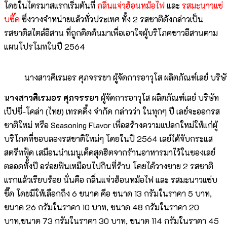
โดยในไตรมาสแรกเริ่มต้นที่
กลิ่นแจ่วฮ้อนหม้อไฟ
และ
รสมะนาวแซ่
บซี๊ด
ซึ่งวางจำหน่ายแล้วทั่วประเทศ ทั้ง 2 รสชาติดังกล่าวเป็น
รสชาติสไตล์อีสาน ที่ถูกคิดค้นมาเพื่อเอาใจผู้บริโภคชาวอีสานตาม
แผนโปรโมทในปี 2564
นางสาวศิเรมอร ศุภจรรยา ผู้จัดการอาวุโส ผลิตภัณฑ์เลย์ บริษัท 
นางสาวศิเรมอร ศุภจรรยา
ผู้จัดการอาวุโส ผลิตภัณฑ์เลย์ บริษัท
เป๊ปซี่-โคล่า (ไทย) เทรดดิ้ง จำกัด กล่าวว่า ในทุกๆ ปี เลย์จะออกรส
ชาติใหม่ หรือ Seasoning Flavor เพื่อสร้างความแปลกใหม่ให้แก่ผู้
บริโภคที่ชอบลองรสชาติใหม่ๆ โดยในปี 2564 เลย์ได้จับกระแส
สตรีทฟู้ด เสมือนนำเมนูเด็ดสุดฮิตจากร้านอาหารมาไว้ในซองเลย์
ตลอดทั้งปี อร่อยฟินเหมือนไปกินที่ร้าน โดยได้วางขาย 2 รสชาติ
แรกแล้วเรียบร้อย นั่นคือ กลิ่นแจ่วฮ้อนหม้อไฟ และ รสมะนาวแซ่บ
ซี๊ด โดยมีให้เลือกถึง 6 ขนาด คือ ขนาด 13 กรัมในราคา 5 บาท,
ขนาด 26 กรัมในราคา 10 บาท, ขนาด 48 กรัมในราคา 20
บาท,ขนาด 73 กรัมในราคา 30 บาท, ขนาด 114 กรัมในราคา 45