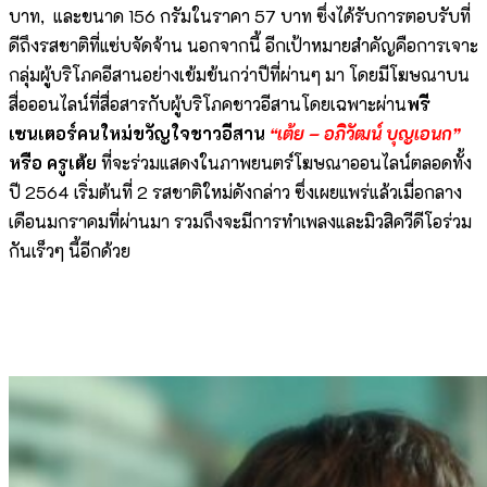
บาท, และขนาด 156 กรัมในราคา 57 บาท ซึ่งได้รับการตอบรับที่
ดีถึงรสชาติที่แซ่บจัดจ้าน นอกจากนี้ อีกเป้าหมายสำคัญคือการเจาะ
กลุ่มผู้บริโภคอีสานอย่างเข้มข้นกว่าปีที่ผ่านๆ มา โดยมีโฆษณาบน
สื่อออนไลน์ที่สื่อสารกับผู้บริโภคชาวอีสานโดยเฉพาะผ่าน
พรี
เซนเตอร์คนใหม่ขวัญใจชาวอีสาน
“เต้ย – อภิวัฒน์ บุญเอนก”
หรือ ครูเต้ย
ที่จะร่วมแสดงในภาพยนตร์โฆษณาออนไลน์ตลอดทั้ง
ปี 2564 เริ่มต้นที่ 2 รสชาติใหม่ดังกล่าว ซึ่งเผยแพร่แล้วเมื่อกลาง
เดือนมกราคมที่ผ่านมา รวมถึงจะมีการทำเพลงและมิวสิควีดีโอร่วม
กันเร็วๆ นี้อีกด้วย