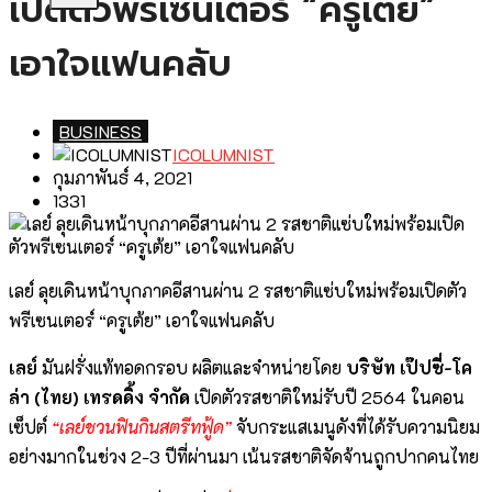
เปิดตัวพรีเซนเตอร์ “ครูเต้ย”
เอาใจแฟนคลับ
BUSINESS
ICOLUMNIST
กุมภาพันธ์ 4, 2021
1331
เลย์ ลุยเดินหน้าบุกภาคอีสานผ่าน 2 รสชาติแซ่บใหม่พร้อมเปิดตัว
พรีเซนเตอร์ “ครูเต้ย” เอาใจแฟนคลับ
เลย์
มันฝรั่งแท้ทอดกรอบ ผลิตและจำหน่ายโดย
บริษัท เป๊ปซี่-โค
ล่า (ไทย) เทรดดิ้ง จำกัด
เปิดตัวรสชาติใหม่รับปี 2564 ในคอน
เซ็ปต์
“เลย์ชวนฟินกินสตรีทฟู้ด”
จับกระแสเมนูดังที่ได้รับความนิยม
อย่างมากในช่วง 2-3 ปีที่ผ่านมา เน้นรสชาติจัดจ้านถูกปากคนไทย