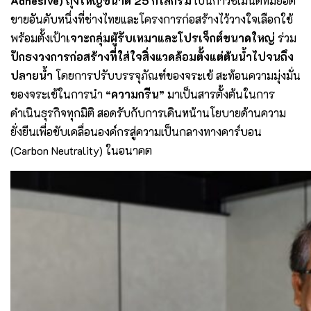
Adhesive) ถุงใหญ่ขนาด 25 กิโลกรัม
เป็นกาวซีเมนต์ที่มียอด
ขายอันดับหนึ่งที่ช่างไทยและโครงการก่อสร้างไว้วางใจเลือกใช้
พร้อมตั้งเป้า
เจาะกลุ่มผู้รับเหมาและโปรเจ็กต์ขนาดใหญ่
ร่วม
ปักธงวงการก่อสร้างที่ใส่ใจสิ่งแวดล้อมตั้งแต่ต้นน้ำไปจนถึง
ปลายน้ำ
โดยการปรับบรรจุภัณฑ์ของจระเข้ สะท้อนความมุ่งมั่น
ของจระเข้ในการนำ
“ความกรีน”
มาเป็นสารตั้งต้นในการ
ดำเนินธุรกิจทุกมิติ สอดรับกับการเดินหน้านโยบายด้านความ
ยั่งยืนเพื่อขับเคลื่อนองค์กรสู่ความเป็นกลางทางคาร์บอน
(Carbon Neutrality) ในอนาคต