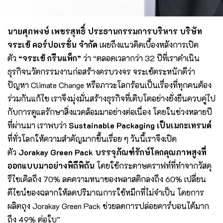
นายศุภพงษ์ เพชรสุทธิ์
ประธานกรรมการบริหาร บริษัท
จระเข้ คอร์ปอเรชั่น จำกัด
เผยถึงแนวคิดเบื้องหลังการเปิด
ตัว
“จระเข้ กรีนแพ็ก”
ว่า “ตลอดเวลากว่า 32 ปีที่เราดำเนิน
ธุรกิจนวัตกรรมงานก่อสร้างครบวงจร จระเข้ตระหนักดีว่า
ปัญหา Climate Change หรือภาวะโลกร้อนเป็นเรื่องที่ทุกคนต้อง
ร่วมกันแก้ไข เราจึงมุ่งมั่นสร้างธุรกิจที่เติบโตอย่างยั่งยืนควบคู่ไป
กับการดูแลรักษาสิ่งแวดล้อมมาอย่างต่อเนื่อง โดยในช่วงหลายปี
ที่ผ่านมา เราพบว่า
Sustainable Packaging เป็นเมกะเทรนด์
ที่ทั่วโลกให้ความสำคัญมากขึ้นเรื่อย ๆ วันนี้เราจึงเปิด
ตัว
Jorakay Green Pack บรรจุภัณฑ์รักษ์โลกคุณภาพสูงที่
ออกแบบมาอย่างพิถีพิถัน
โดยใช้กระดาษคราฟท์ที่ทำจากวัสดุ
รีไซเคิลถึง 70% ลดความหนาของพลาสติกลงถึง 60% เปลี่ยน
ดีไซน์ของฉลากให้ลดปริมาณการใช้หมึกที่ไม่จำเป็น โดยการ
ผลิตถุง Jorakay Green Pack ช่วยลดการปล่อยคาร์บอนได้มาก
ถึง 49% ต่อใบ”