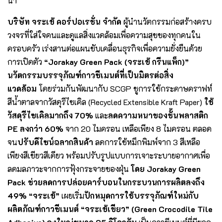
น้ำ
บริษัท จระเข้ คอร์ปอเรชั่น จำกัด
ผู้นำนวัตกรรมก่อสร้างครบ
วงจรที่ใส่ใจคนและดูแลสิ่งแวดล้อมเพื่อความสุขของทุกคนใน
ครอบครัว เร่งสานต่อแผนขับเคลื่อนธุรกิจเพื่อความยั่งยืนด้วย
การเปิดตัว
“Jorakay Green Pack (จระเข้ กรีนแพ็ก)”
นวัตกรรมบรรจุภัณฑ์กาวซีเมนต์ที่เป็นมิตรต่อสิ่ง
แวดล้อม
โดยร่วมกันพัฒนากับ SCGP ชูการใช้กระดาษคราฟท์
สีน้ำตาลจากวัสดุรีไซเคิล (Recycled Extensible Kraft Paper)
ใช้
วัสดุรีไซเคิลมากถึง 70%
และ
ลดความหนาของชั้นพลาสติก
PE ลงกว่า 60%
จาก 20 ไมครอน เหลือเพียง 8 ไมครอน ตลอด
จน
ปรับดีไซน์ฉลากสินค้า
ลดการใช้หมึกพิมพ์จาก 3 สีเหลือ
เพียงสีเขียวสีเดียว พร้อมปรับรูปแบบการเจาะระบายอากาศเพื่อ
ลดมลภาวะจากการฟุ้งกระจายของฝุ่น
โดย Jorakay Green
Pack ช่วยลดการปล่อยคาร์บอนในกระบวนการผลิตลงถึง
49%
“จระเข้”
เผยเริ่ม
ปักหมุดการใช้บรรจุภัณฑ์ใหม่กับ
ผลิตภัณฑ์กาวซีเมนต์ “จระเข้เขียว” (Green Crocodile Tile