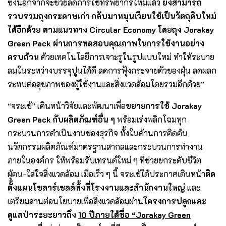
ซึ่งนอกจากจะช่วยลดการใช้ทรัพยากรใหม่แล้ว
ยังสามารถ
รวบรวมถุงกระดาษเก่า กลับมาหมุนเวียนใช้เป็นวัตถุดิบใหม่
ได้อีกด้วย ตามแนวทาง
Circular Economy
โดยถุง
Jorakay
Green Pack
ผ่านการทดสอบคุณภาพในการใช้งานอย่าง
ครบถ้วน
ด้วยเทคโนโลยีการเจาะรูในรูปแบบใหม่ ทำให้ระบาย
ลมในระหว่างบรรจุปูนได้ดี ลดการฟุ้งกระจายตัวของฝุ่น ลดผลก
ระทบต่อสุขภาพของผู้ใช้งานและสิ่งแวดล้อมโดยรวมอีกด้วย”
“จระเข้” เดินหน้าวิจัยและพัฒนาเพื่อ
ขยายการใช้
Jorakay
Green Pack กับผลิตภัณฑ์อื่น ๆ
พร้อมเร่งพลิกโฉมทุก
กระบวนการดำเนินงานของธุรกิจ ทั้งในด้านการคิดค้น
นวัตกรรมผลิตภัณฑ์มาตรฐานสากลและกระบวนการทำงาน
ภายในองค์กร ให้พร้อมรับเทรนด์ใหม่ ๆ ที่ช่วยยกระดับชีวิต
ผู้คน-ใส่ใจสิ่งแวดล้อม เมื่อเร็ว ๆ นี้ จระเข้ได้ประกาศเดินหน้า
ติด
ตั้งแผนโซลาร์เซลล์ทั้งที่โรงงานและสำนักงานใหญ่
และ
เตรียมสานต่อนโยบายเพื่อสิ่งแวดล้อมผ่าน
โครงการปลูกและ
ดูแลป่าระยะยาวถึง
10 ปีภายใต้ชื่อ
“
Jorakay Green