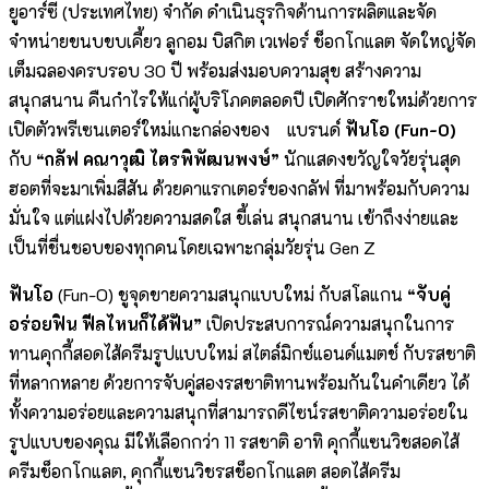
ยูอาร์ซี (ประเทศไทย) จำกัด ดำเนินธุรกิจด้านการผลิตและจัด
จำหน่ายขนบขบเคี้ยว ลูกอม บิสกิต เวเฟอร์ ช็อกโกแลต จัดใหญ่จัด
เต็มฉลองครบรอบ 30 ปี พร้อมส่งมอบความสุข สร้างความ
สนุกสนาน คืนกำไรให้แก่ผู้บริโภคตลอดปี เปิดศักราชใหม่ด้วยการ
เปิดตัวพรีเซนเตอร์ใหม่แกะกล่องของ แบรนด์
ฟันโอ
(Fun-O)
กับ
“กลัฟ คณาวุฒิ ไตรพิพัฒนพงษ์”
นักแสดงขวัญใจวัยรุ่นสุด
ฮอตที่จะมาเพิ่มสีสัน ด้วยคาแรกเตอร์ของกลัฟ ที่มาพร้อมกับความ
มั่นใจ แต่แฝงไปด้วยความสดใส ขี้เล่น สนุกสนาน เข้าถึงง่ายและ
เป็นที่ชื่นชอบของทุกคนโดยเฉพาะกลุ่มวัยรุ่น Gen Z
ฟันโอ
(Fun-O) ชูจุดขายความสนุกแบบใหม่ กับสโลแกน
“จับคู่
อร่อยฟิน ฟีลไหนก็ได้ฟัน”
เปิดประสบการณ์ความสนุกในการ
ทานคุกกี้สอดไส้ครีมรูปแบบใหม่ สไตล์มิกซ์แอนด์แมตช์ กับรสชาติ
ที่หลากหลาย ด้วยการจับคู่สองรสชาติทานพร้อมกันในคำเดียว ได้
ทั้งความอร่อยและความสนุกที่สามารถดีไซน์รสชาติความอร่อยใน
รูปแบบของคุณ มีให้เลือกกว่า 11 รสชาติ อาทิ คุกกี้แซนวิชสอดไส้
ครีมช็อกโกแลต, คุกกี้แซนวิชรสช็อกโกแลต สอดไส้ครีม