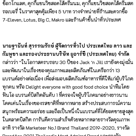
ช็อกโกแลต, คุกกี้แซนวิชสอดไส้ครีมนม, คุกกี้แซนวิชสอดไส้ครีมสต
รอเบอรี่ ในราคาสุดคุ้มเพียง 5 บาท วางจำหน่ายที่ร้านสะดวกซื้อ
7-Eleven, Lotus, Big C, Makro และร้านค้าชั้นนำทั่วประเทศ
นายฐานันท์ สุวรรณรักษ์ ผู้จัดการทั่วไป ประเทศไทย ลาว และ
กัมพูชา และรองประธานบริษัท ยูอาร์ซี (ประเทศไทย) จำกัด
กล่าวว่า “ในโอกาสครบรอบ 30 ปีของ Jack ‘n Jill เรายังคงมุ่งมั่น
และพัฒนาในเรื่องของคุณภาพและผลิตภัณฑ์ในเครือกว่า 13
แบรนด์อย่างต่อเนื่อง เพื่อส่งมอบผลิตภัณฑ์อาหารที่ดีให้แก่ผู้บริโภค
ทุกคน หรือ Delight everyone with good food choice นำทีมโดย
ฟันโอ แบรนด์บิสกิตอันดับ 1 ที่ครองใจผู้บริโภคมาอย่างยาวนาน
โดดเด่นในเรื่องของรสชาติที่หลากหลาย สร้างประสบการณ์ความ
สนุกพร้อมความอร่อย และถือเป็นหนึ่งในแบรนด์ที่ได้ยอดขายสูงสุด
ในตลาดบิสกิต การันตีความสำเร็จด้วยหลากหลายรางวัลคุณภาพ
อาทิ รางวัล Marketeer No.1 Brand Thailand 2019-2020, รางวัล
BrandAge 2021 Thailand’s Most Admired Brand และรางวัล