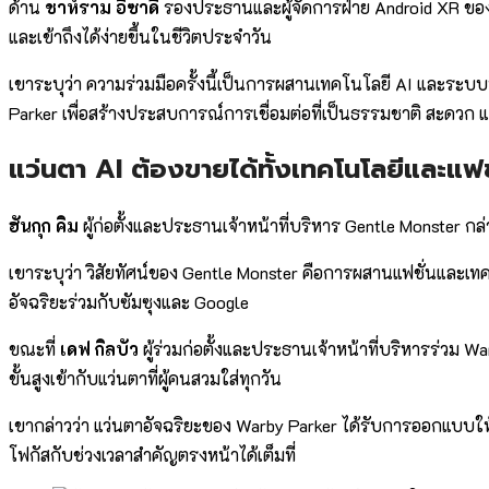
ด้าน
ชาห์ราม อิซาดี
รองประธานและผู้จัดการฝ่าย Android XR ของ G
และเข้าถึงได้ง่ายขึ้นในชีวิตประจำวัน
เขาระบุว่า ความร่วมมือครั้งนี้เป็นการผสานเทคโนโลยี AI และระ
Parker เพื่อสร้างประสบการณ์การเชื่อมต่อที่เป็นธรรมชาติ สะดวก แ
แว่นตา AI ต้องขายได้ทั้งเทคโนโลยีและแฟช
ฮันกุก คิม
ผู้ก่อตั้งและประธานเจ้าหน้าที่บริหาร Gentle Monster กล
เขาระบุว่า วิสัยทัศน์ของ Gentle Monster คือการผสานแฟชั่นและเทค
อัจฉริยะร่วมกับซัมซุงและ Google
ขณะที่
เดฟ กิลบัว
ผู้ร่วมก่อตั้งและประธานเจ้าหน้าที่บริหารร่วม Wa
ขั้นสูงเข้ากับแว่นตาที่ผู้คนสวมใส่ทุกวัน
เขากล่าวว่า แว่นตาอัจฉริยะของ Warby Parker ได้รับการออกแบบให
โฟกัสกับช่วงเวลาสำคัญตรงหน้าได้เต็มที่