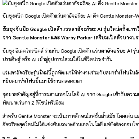
ซัมซุงผนึก Google เปิดตัวแว่นตาอัจฉริยะ AI ดึง Gentle Monster-W
ซัมซุงจับมือ Google เปิดตัวแว่นตาอัจฉริยะ AI รุ่นใหม่ครั้ง
จาก Gentle Monster และ Warby Parker เตรียมเปิดตัวบางประเ
ซัมซุง อิเลคโทรนิคส์ ร่วมกับ Google เปิดตัว
แว่นตาอัจฉริยะ AI
รุ่
ประดิษฐ์ หรือ AI เข้าสู่อุปกรณ์สวมใส่ในชีวิตประจำวัน
แว่นตาอัจฉริยะรุ่นใหม่นี้ถูกพัฒนาให้ทำงานร่วมกับสมาร์ทโฟนใ
หยิบสมาร์ทโฟนขึ้นมาใช้งานตลอดเวลา
จุดขายสำคัญอยู่ที่การผสานเทคโนโลยี AI จาก Google เข้ากับคว
พัฒนาแว่นตา 2 ดีไซน์พรีเมียม
สำหรับ Gentle Monster จะเน้นภาพลักษณ์แฟชั่นล้ำสมัย โดดเด่น แ
อัจฉริยะยุคใหม่ไม่ได้แข่งขันเฉพาะด้านเทคโนโลยี แต่ยังต้องตอบโ