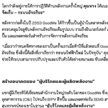
โลกกำลังอยู่ภายใต้การปฏิวัติด้านพลังงานครั้งใหญ่
คุณหวง
ได้แนะ
จัดเก็บ – ระบบอัจฉริยะ”
หลังจากก่อตั้งในปี 2553 GoodWe ได้ก้าวขึ้นเป็นผู้นำในตลาดพลั
ครอบคลุมโซลูชันพลังงานอัจฉริยะเต็มรูปแบบ รวมถึงอินเวอร์เตอ
ปั๊ม และแพลตฟอร์มสำหรับการจัดการพลังงานอัจฉริยะ
“เมื่อเรากำหนดทิศทางของเราเป็นครั้งแรกเมื่อห้าปีที่แล้วตอนที
อัจฉริยะ ซึ่งสิ่งนี้คือสิ่งที่เราเรียกว่า
ระบบไฟฟ้าใหม่
ในปัจจุบัน” คุ
ช่วยให้ระบบสามารถปรับปรุงและปรับตัวได้อย่างเหมาะสม ขับเคลื่อ
สร้างอนาคตของ “ผู้บริโภคและผู้ผลิตพลังงาน”
แขกผู้มีเกียรติได้เยี่ยมชมสำนักงานใหญ่ระดับโลกของ GoodWe ซึ่
อุตสาหกรรม (C&I) ไปจนถึง BIPV ฮีทปั๊ม และแพลตฟอร์ม SEMS สามา
สุนทรพจน์ของเขาในฐานะ
“ผู้บริโภคและผู้ผลิตพลังงาน”