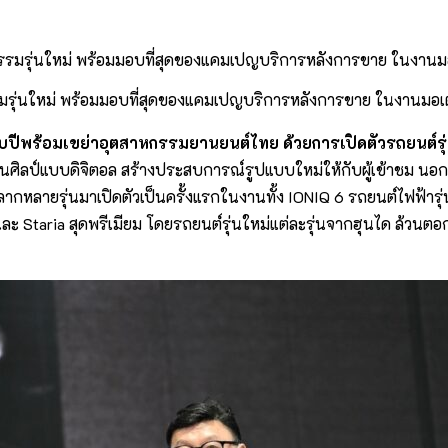
รมรุ่นใหม่ พร้อมมอบที่สุดของแคมเปญบริการหลังการขาย ในงานมอเ
รบปีพร้อมเขย่าอุตสาหกรรมยานยนต์ไทย ด้วยการเปิดตัวรถยนต์รุ่นใ
นศิลป์แบบดิจิตอล สร้างประสบการณ์รูปแบบใหม่ให้กับผู้เข้าชม น
ลากหลายรุ่นมาเปิดตัวเป็นครั้งแรกในงานทั้ง IONIQ 6 รถยนต์ไฟฟ้ารุ
ะ Staria สุดพรีเมียม โดยรถยนต์รุ่นใหม่แต่ละรุ่นจากฮุนได ล้วนตอกย