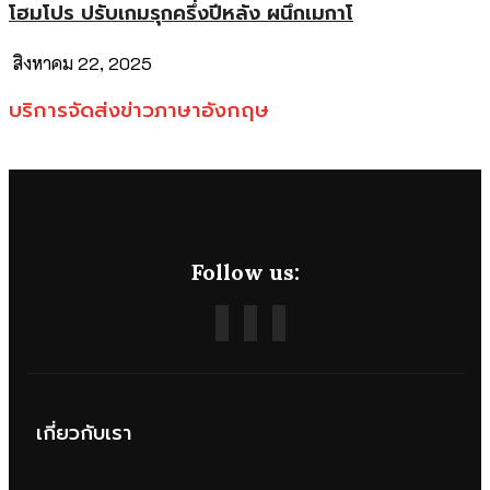
โฮมโปร ปรับเกมรุกครึ่งปีหลัง ผนึกเมกาโ
สิงหาคม 22, 2025
บริการจัดส่งข่าวภาษาอังกฤษ
Follow us:
เกี่ยวกับเรา