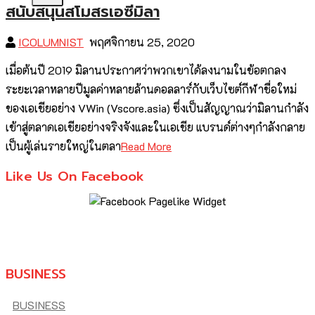
สนับสนุนสโมสรเอซีมิลา
ICOLUMNIST
พฤศจิกายน 25, 2020
เมื่อต้นปี 2019 มิลานประกาศว่าพวกเขาได้ลงนามในข้อตกลง
ระยะเวลาหลายปีมูลค่าหลายล้านดอลลาร์กับเว็บไซต์กีฬาชื่อใหม่
ของเอเชียอย่าง VWin (Vscore.asia) ซึ่งเป็นสัญญาณว่ามิลานกำลัง
เข้าสู่ตลาดเอเชียอย่างจริงจังและในเอเชีย แบรนด์ต่างๆกำลังกลาย
เป็นผู้เล่นรายใหญ่ในตลา
Read More
Like Us On Facebook
BUSINESS
BUSINESS