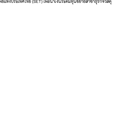
พย์แห่งประเทศไทย (SET) เพื่อนำเงินระดมทุนขยายสาขาธุรกิจวัสดุ