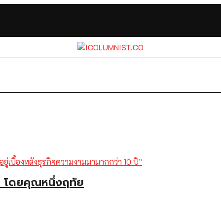
w โดยคุณหนึ่งฤทัย