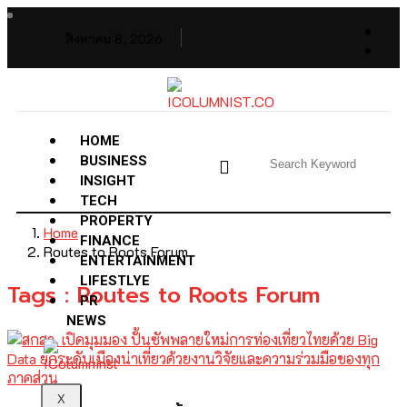
สิงหาคม 8, 2026
HOME
BUSINESS
INSIGHT
TECH
PROPERTY
Home
FINANCE
Routes to Roots Forum
ENTERTAINMENT
LIFESTLYE
Tags : Routes to Roots Forum
PR
NEWS
X