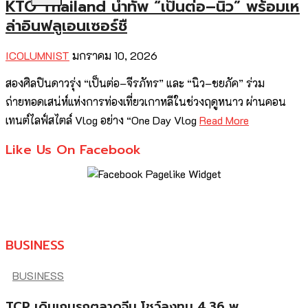
KTO Thailand นำทัพ “เป็นต่อ–นิว” พร้อมเห
ล่าอินฟลูเอนเซอร์ชื
ICOLUMNIST
มกราคม 10, 2026
สองศิลปินดาวรุ่ง “เป็นต่อ–จีรภัทร” และ “นิว–ชยภัค” ร่วม
ถ่ายทอดเสน่ห์แห่งการท่องเที่ยวเกาหลีในช่วงฤดูหนาว ผ่านคอน
เทนต์ไลฟ์สไตล์ Vlog อย่าง “One Day Vlog
Read More
Like Us On Facebook
BUSINESS
BUSINESS
TCP เดินเกมรุกตลาดจีน โชว์ลงทุน 4.36 พ