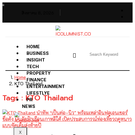
สิงหาคม 8, 2026
HOME
BUSINESS
INSIGHT
TECH
PROPERTY
Home
FINANCE
KTO Thailand
ENTERTAINMENT
LIFESTLYE
Tags : KTO Thailand
PR
NEWS
X