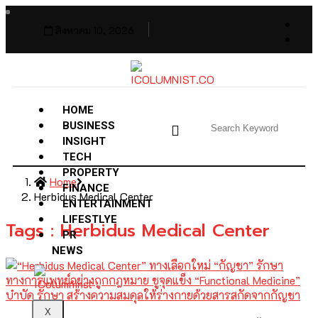
สิงหาคม 10, 2026
HOME
BUSINESS
INSIGHT
TECH
PROPERTY
Home
FINANCE
Herbidus Medical Center
ENTERTAINMENT
LIFESTLYE
Tags : Herbidus Medical Center
PR
NEWS
X