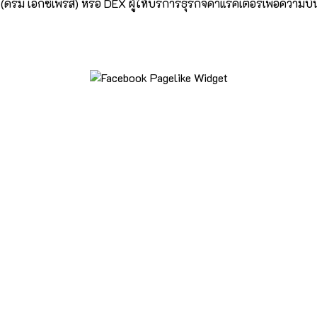
(ดรีม เอกซ์เพรส) หรือ DEX ผู้ให้บริการธุรกิจคาแรคเตอร์เพื่อความบั