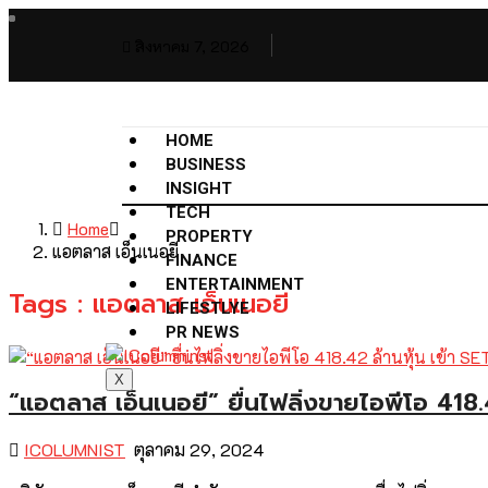
สิงหาคม 7, 2026
HOME
BUSINESS
INSIGHT
TECH
Home
PROPERTY
แอตลาส เอ็นเนอยี
FINANCE
ENTERTAINMENT
Tags : แอตลาส เอ็นเนอยี
LIFESTLYE
PR NEWS
X
“แอตลาส เอ็นเนอยี” ยื่นไฟลิ่งขายไอพีโอ 418.42
ICOLUMNIST
ตุลาคม 29, 2024