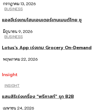
กรกฎาคม 13, 2026
BUSINESS
แอลจีเร่งเกมโฮมเอนเตอร์เทนเมนต์ไทย ชู
มิถุนายน 9, 2026
BUSINESS
Lotus’s App เร่งเกม Grocery On-Demand
พฤษภาคม 22, 2026
Insight
INSIGHT
แสนสิริเร่งเครื่อง “พรีคาสท์” รุก B2B
เมษายน 24, 2026