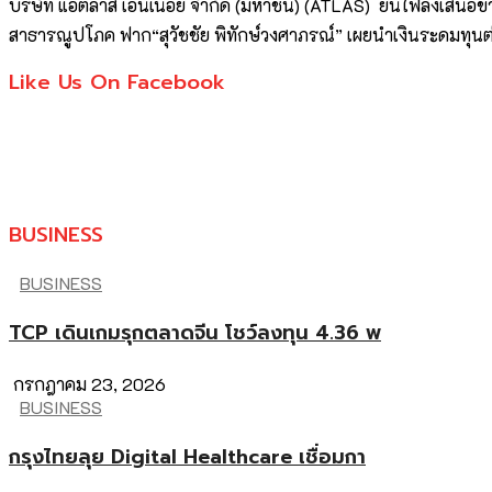
บริษัท แอตลาส เอ็นเนอยี จำกัด (มหาชน) (ATLAS) ยื่นไฟลิ่งเสนอ
สาธารณูปโภค ฟาก“สุวัชชัย พิทักษ์วงศาภรณ์” เผยนำเงินระดมทุน
Like Us On Facebook
BUSINESS
BUSINESS
TCP เดินเกมรุกตลาดจีน โชว์ลงทุน 4.36 พ
กรกฎาคม 23, 2026
BUSINESS
กรุงไทยลุย Digital Healthcare เชื่อมกา