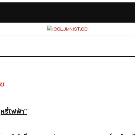
ุข
หรี่ไฟฟ้า”