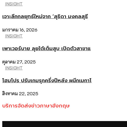
INSIGHT
เจาะลึกกลยุทธ์ใหม่จาก ‘สุธิดา มงคลสุธี
มกราคม 16, 2026
INSIGHT
เพาเวอร์บาย ลุยใต้เต็มสูบ เปิดตัวสาขาแ
ตุลาคม 27, 2025
INSIGHT
โฮมโปร ปรับเกมรุกครึ่งปีหลัง ผนึกเมกาโ
สิงหาคม 22, 2025
บริการจัดส่งข่าวภาษาอังกฤษ