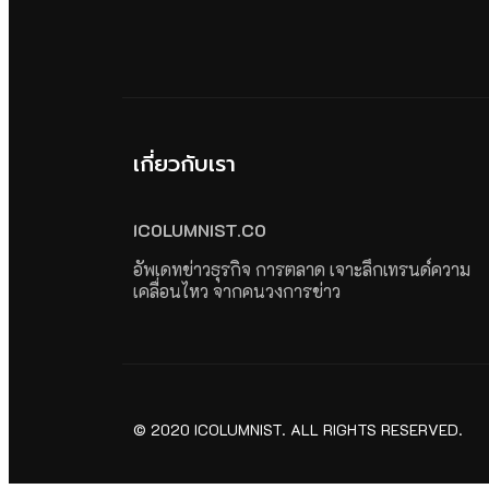
เกี่ยวกับเรา
ICOLUMNIST.CO
อัพเดทข่าวธุรกิจ การตลาด เจาะลึกเทรนด์ความ
เคลื่อนไหว จากคนวงการข่าว
© 2020 ICOLUMNIST. ALL RIGHTS RESERVED.