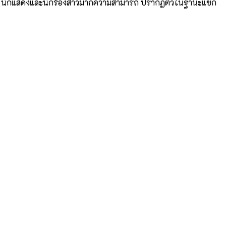
ณรงค์” นักแสดงและนักร้องสาวมากความสามารถ ปรากฏตัวในฐานะแขก