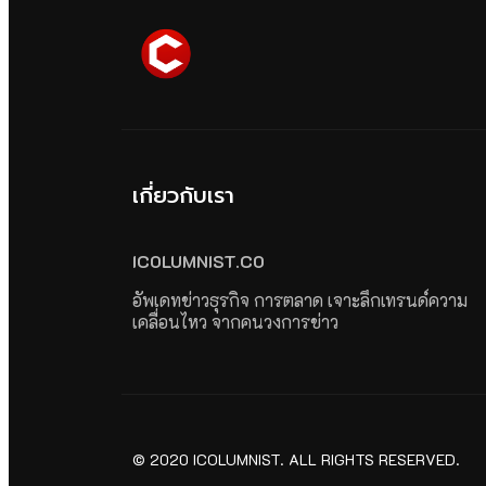
เกี่ยวกับเรา
ICOLUMNIST.CO
อัพเดทข่าวธุรกิจ การตลาด เจาะลึกเทรนด์ความ
เคลื่อนไหว จากคนวงการข่าว
© 2020 ICOLUMNIST. ALL RIGHTS RESERVED.