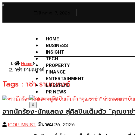
สิงหาคม 7, 2026
HOME
BUSINESS
INSIGHT
TECH
Home
PROPERTY
าช่า รามณรงค์
FINANCE
ENTERTAINMENT
Tags : าช่า รามณรงค์
LIFESTLYE
PR NEWS
X
จากนักร้อง-นักแสดง สู่ศิลปินเต็มตัว “คุณชาช
ICOLUMNIST
มีนาคม 26, 2026