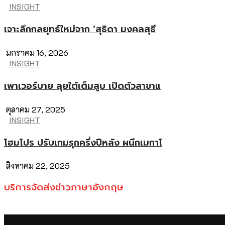
INSIGHT
เจาะลึกกลยุทธ์ใหม่จาก ‘สุธิดา มงคลสุธี
มกราคม 16, 2026
INSIGHT
เพาเวอร์บาย ลุยใต้เต็มสูบ เปิดตัวสาขาแ
ตุลาคม 27, 2025
INSIGHT
โฮมโปร ปรับเกมรุกครึ่งปีหลัง ผนึกเมกาโ
สิงหาคม 22, 2025
บริการจัดส่งข่าวภาษาอังกฤษ