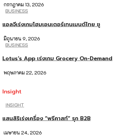
กรกฎาคม 13, 2026
BUSINESS
แอลจีเร่งเกมโฮมเอนเตอร์เทนเมนต์ไทย ชู
มิถุนายน 9, 2026
BUSINESS
Lotus’s App เร่งเกม Grocery On-Demand
พฤษภาคม 22, 2026
Insight
INSIGHT
แสนสิริเร่งเครื่อง “พรีคาสท์” รุก B2B
เมษายน 24, 2026