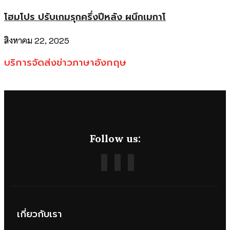
โฮมโปร ปรับเกมรุกครึ่งปีหลัง ผนึกเมกาโ
สิงหาคม 22, 2025
บริการจัดส่งข่าวภาษาอังกฤษ
Follow us:
เกี่ยวกับเรา