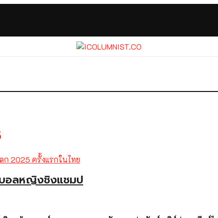
5
ลย์บอลหญิงชิงแชมป