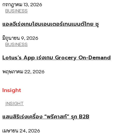
กรกฎาคม 13, 2026
BUSINESS
แอลจีเร่งเกมโฮมเอนเตอร์เทนเมนต์ไทย ชู
มิถุนายน 9, 2026
BUSINESS
Lotus’s App เร่งเกม Grocery On-Demand
พฤษภาคม 22, 2026
Insight
INSIGHT
แสนสิริเร่งเครื่อง “พรีคาสท์” รุก B2B
เมษายน 24, 2026