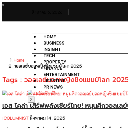
สิงหาคม 6, 2026
HOME
BUSINESS
INSIGHT
TECH
Home
PROPERTY
วอลเลย์บอลหญิงชิงแชมป์โลก 2025
FINANCE
ENTERTAINMENT
Tags : วอลเลย์บอลหญิงชิงแชมป์โลก 202
LIFESTLYE
PR NEWS
X
เอส โคล่า เสิร์ฟพลังเชียร์ไทย! หนุนศึกวอลเ
ICOLUMNIST
สิงหาคม 14, 2025