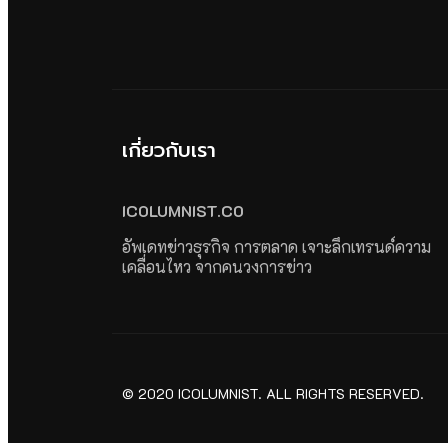
เกี่ยวกับเรา
ICOLUMNIST.CO
อัพเดทข่าวธุรกิจ การตลาด เจาะลึกเทรนด์ความ
เคลื่อนไหว จากคนวงการข่าว
© 2020 ICOLUMNIST. ALL RIGHTS RESERVED.