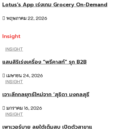
Lotus’s App เร่งเกม Grocery On-Demand
พฤษภาคม 22, 2026
Insight
INSIGHT
แสนสิริเร่งเครื่อง “พรีคาสท์” รุก B2B
เมษายน 24, 2026
INSIGHT
เจาะลึกกลยุทธ์ใหม่จาก ‘สุธิดา มงคลสุธี
มกราคม 16, 2026
INSIGHT
เพาเวอร์บาย ลุยใต้เต็มสูบ เปิดตัวสาขาแ