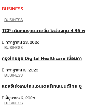
BUSINESS
BUSINESS
TCP เดินเกมรุกตลาดจีน โชว์ลงทุน 4.36 พ
กรกฎาคม 23, 2026
BUSINESS
กรุงไทยลุย Digital Healthcare เชื่อมกา
กรกฎาคม 13, 2026
BUSINESS
แอลจีเร่งเกมโฮมเอนเตอร์เทนเมนต์ไทย ชู
มิถุนายน 9, 2026
BUSINESS