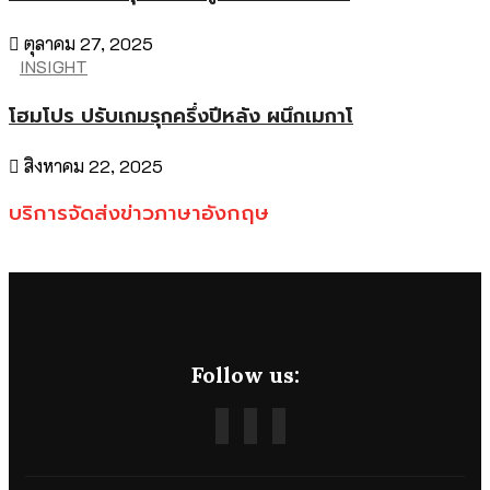
ตุลาคม 27, 2025
INSIGHT
โฮมโปร ปรับเกมรุกครึ่งปีหลัง ผนึกเมกาโ
สิงหาคม 22, 2025
บริการจัดส่งข่าวภาษาอังกฤษ
Follow us: